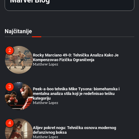
Marvel Blog
1
Stilovi Boksa: Zašto Određene Taktike Sistematski
Pobeđuju Druge
Matthew Lopez
Najčitanije
2
Rocky Marciano 49-0: Tehnička Analiza Kako Je
Kompenzovao Fizička Ograničenja
Matthew Lopez
3
Peek-a-boo tehnika Mike Tysona: biomehanska i
mentalna analiza stila koji je redefinisao tešku
kategoriju
Matthew Lopez
4
Alijev pokret nogu: Tehnička osnova modernog
defanzivnog boksa
Matthew Lopez