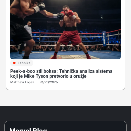
4
Alijev pokret nogu: Tehnička osnova modernog
defanzivnog boksa
Matthew Lopez
Tehnika
Peek-a-boo stil boksa: Tehnička analiza sistema
5
koji je Mike Tyson pretvorio u oružje
Kako početi boks u Srbiji: Vodič za odrasle početnike
Matthew Lopez
06/20/2026
Matthew Lopez
6
Greške početnika u ringu: Zašto tehnika iz treninga ne
funkcioniše u sparingu
Matthew Lopez