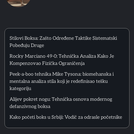
5
Kako početi boks u Srbiji: Vodič za odrasle početnike
Matthew Lopez
Stilovi Boksa: Zašto Određene Taktike Sistematski
Pobeđuju Druge
6
Rocky Marciano 49-0: Tehnička Analiza Kako Je
Greške početnika u ringu: Zašto tehnika iz treninga ne
Kompenzovao Fizička Ograničenja
funkcioniše u sparingu
Matthew Lopez
Peek-a-boo tehnika Mike Tysona: biomehanska i
mentalna analiza stila koji je redefinisao tešku
kategoriju
1
Stilovi Boksa: Zašto Određene Taktike Sistematski
Pobeđuju Druge
Alijev pokret nogu: Tehnička osnova modernog
Matthew Lopez
defanzivnog boksa
Kako početi boks u Srbiji: Vodič za odrasle početnike
2
Rocky Marciano 49-0: Tehnička Analiza Kako Je
Kompenzovao Fizička Ograničenja