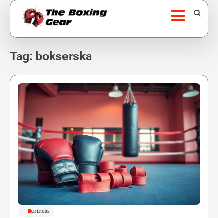
Skip
to
content
Tag:
bokserska
Business