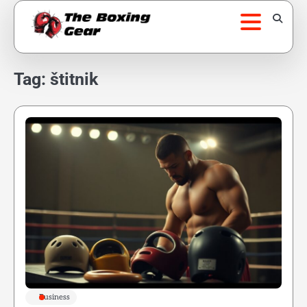
Skip
to
content
Tag:
štitnik
Business