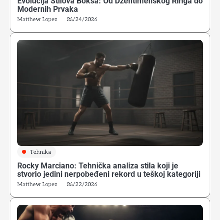
Evolucija Stilova Boksa: Od Džentlmenskog Ringa do
Modernih Prvaka
Matthew Lopez
06/24/2026
Tehnika
Rocky Marciano: Tehnička analiza stila koji je
stvorio jedini nerpobeđeni rekord u teškoj kategoriji
Matthew Lopez
06/22/2026