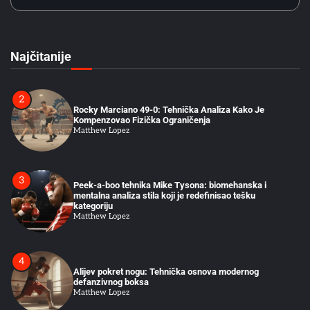
1
Stilovi Boksa: Zašto Određene Taktike Sistematski
Pobeđuju Druge
Matthew Lopez
Najčitanije
2
Rocky Marciano 49-0: Tehnička Analiza Kako Je
Kompenzovao Fizička Ograničenja
Matthew Lopez
3
Peek-a-boo tehnika Mike Tysona: biomehanska i
mentalna analiza stila koji je redefinisao tešku
kategoriju
Matthew Lopez
4
Alijev pokret nogu: Tehnička osnova modernog
defanzivnog boksa
Matthew Lopez