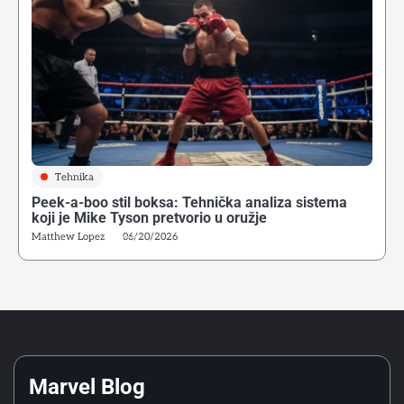
4
Alijev pokret nogu: Tehnička osnova modernog
defanzivnog boksa
Matthew Lopez
Tehnika
Peek-a-boo stil boksa: Tehnička analiza sistema
5
koji je Mike Tyson pretvorio u oružje
Kako početi boks u Srbiji: Vodič za odrasle početnike
Matthew Lopez
06/20/2026
Matthew Lopez
6
Greške početnika u ringu: Zašto tehnika iz treninga ne
funkcioniše u sparingu
Matthew Lopez
Marvel Blog