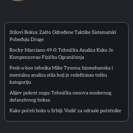
5
Kako početi boks u Srbiji: Vodič za odrasle početnike
Matthew Lopez
Stilovi Boksa: Zašto Određene Taktike Sistematski
Pobeđuju Druge
6
Rocky Marciano 49-0: Tehnička Analiza Kako Je
Greške početnika u ringu: Zašto tehnika iz treninga ne
Kompenzovao Fizička Ograničenja
funkcioniše u sparingu
Matthew Lopez
Peek-a-boo tehnika Mike Tysona: biomehanska i
mentalna analiza stila koji je redefinisao tešku
kategoriju
1
Stilovi Boksa: Zašto Određene Taktike Sistematski
Pobeđuju Druge
Alijev pokret nogu: Tehnička osnova modernog
Matthew Lopez
defanzivnog boksa
Kako početi boks u Srbiji: Vodič za odrasle početnike
2
Rocky Marciano 49-0: Tehnička Analiza Kako Je
Kompenzovao Fizička Ograničenja
Matthew Lopez