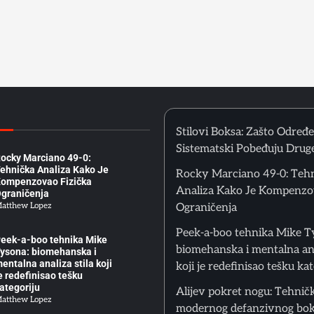
ašto tehnika iz treninga
e funkcioniše u sparingu
atthew Lopez
tilovi Boksa: Zašto
dređene Taktike
istematski Pobeđuju
ruge
atthew Lopez
Stilovi Boksa: Zašto Određ
Sistematski Pobeđuju Drug
ocky Marciano 49-0:
ehnička Analiza Kako Je
Rocky Marciano 49-0: Teh
ompenzovao Fizička
Analiza Kako Je Kompenzo
graničenja
atthew Lopez
Ograničenja
Peek-a-boo tehnika Mike T
eek-a-boo tehnika Mike
biomehanska i mentalna ana
ysona: biomehanska i
entalna analiza stila koji
koji je redefinisao tešku ka
e redefinisao tešku
ategoriju
Alijev pokret nogu: Tehnič
atthew Lopez
modernog defanzivnog bo