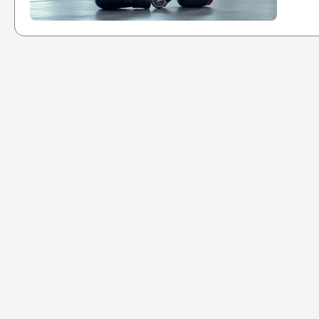
4
A
T
d
M
5
K
V
M
6
G