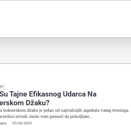
rs
 Su Tajne Efikasnog Udarca Na
erskom Džaku?
a bokserskom džaku je jedan od najvažnijih aspekata vašeg treninga.
pravilno izvodi, može vam pomoći da poboljšate…
opez
03/26/2025