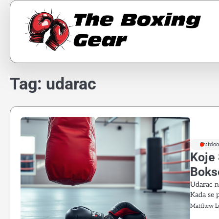
Skip
to
content
Tag:
udarac
Outdoo
Koje
Boks
Udarac n
Kada se 
Matthew L