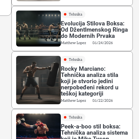
Tehnika
Evolucija Stilova Boksa:
Od Džentlmenskog Ringa
do Modernih Prvaka
Matthew Lopez
06/24/2026
Tehnika
Rocky Marciano:
Tehnička analiza stila
koji je stvorio jedini
nerpobeđeni rekord u
teškoj kategoriji
Matthew Lopez
06/22/2026
Tehnika
Peek-a-boo stil boksa:
Tehnička analiza sistema
koji je Mike Tyson