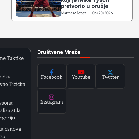
pretvorio u oružje
Matthew Lopez
06/20/2026
Društvene Mreže
ene Taktike
e
nička
Facebook
Youtube
Twitter
vao Fizička
Instagram
ysona:
liza stila
tegoriju
ka osnova
ksa