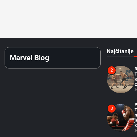
Z
n
M
S
1
O
S
D
Najčitanije
M
Marvel Blog
R
2
T
K
O
M
P
3
T
m
j
k
M