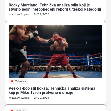
Rocky Marciano: Tehnička analiza stila koji je
stvorio jedini nerpobeđeni rekord u teškoj kategoriji
Matthew Lopez
06/22/2026
Tehnika
Peek-a-boo stil boksa: Tehnička analiza sistema
koji je Mike Tyson pretvorio u oružje
4
Matthew Lopez
06/20/2026
Kako početi boks u Srbiji: Vodič za odrasle početnike
Matthew Lopez