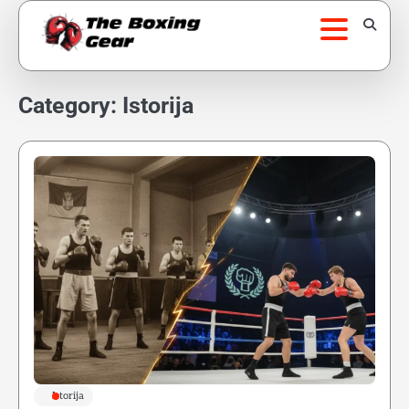
Skip
to
content
Category:
Istorija
Istorija