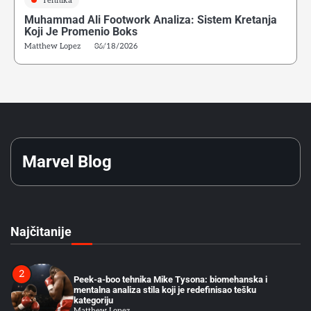
Tehnika
Muhammad Ali Footwork Analiza: Sistem Kretanja
5
Koji Je Promenio Boks
Greške početnika u ringu: Zašto tehnika iz treninga ne
Matthew Lopez
06/18/2026
funkcioniše u sparingu
Matthew Lopez
6
Psihološka Priprema Boksera: Vizualizacija, Unutrašnji
Dijalog i Kontrola Pažnje u Treningu
Matthew Lopez
Marvel Blog
1
Rocky Marciano 49-0: Tehnička Analiza Kako Je
Kompenzovao Fizička Ograničenja
Matthew Lopez
Najčitanije
2
Peek-a-boo tehnika Mike Tysona: biomehanska i
mentalna analiza stila koji je redefinisao tešku
kategoriju
Matthew Lopez