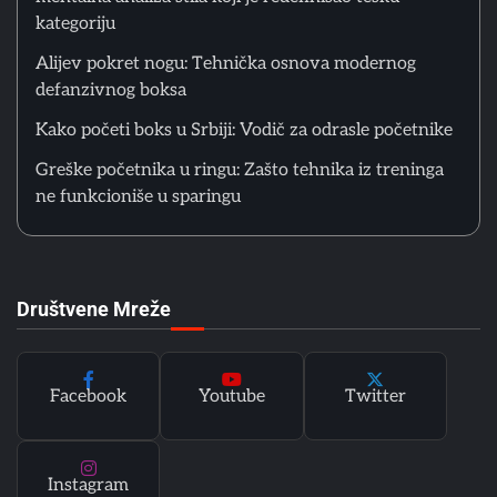
Matthew Lopez
kategoriju
Alijev pokret nogu: Tehnička osnova modernog
defanzivnog boksa
1
Rocky Marciano 49-0: Tehnička Analiza Kako Je
Kompenzovao Fizička Ograničenja
Kako početi boks u Srbiji: Vodič za odrasle početnike
Matthew Lopez
Greške početnika u ringu: Zašto tehnika iz treninga
ne funkcioniše u sparingu
2
Peek-a-boo tehnika Mike Tysona: biomehanska i
mentalna analiza stila koji je redefinisao tešku
kategoriju
Matthew Lopez
Društvene Mreže
3
Alijev pokret nogu: Tehnička osnova modernog
defanzivnog boksa
Facebook
Youtube
Twitter
Matthew Lopez
4
Instagram