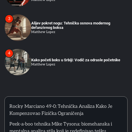
3
Alijev pokret nogu: Tehnička osnova modernog
defanzivnog boksa
Matthew Lopez
4
Kako početi boks u Srbiji: Vodič za odrasle početnike
Matthew Lopez
5
Greške početnika u ringu: Zašto tehnika iz treninga ne
funkcioniše u sparingu
Matthew Lopez
Rocky Marciano 49-0: Tehnička Analiza Kako Je
Kompenzovao Fizička Ograničenja
6
Peek-a-boo tehnika Mike Tysona: biomehanska i
Psihološka Priprema Boksera: Vizualizacija, Unutrašnji
mentalna analiza stila koji je redefinisao tešku
Dijalog i Kontrola Pažnje u Treningu