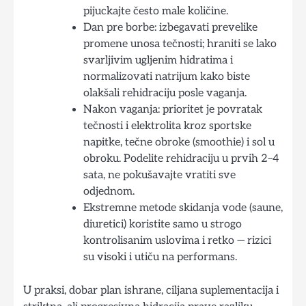
pijuckajte često male količine.
Dan pre borbe: izbegavati prevelike
promene unosa tečnosti; hraniti se lako
svarljivim ugljenim hidratima i
normalizovati natrijum kako biste
olakšali rehidraciju posle vaganja.
Nakon vaganja: prioritet je povratak
tečnosti i elektrolita kroz sportske
napitke, tečne obroke (smoothie) i sol u
obroku. Podelite rehidraciju u prvih 2–4
sata, ne pokušavajte vratiti sve
odjednom.
Ekstremne metode skidanja vode (saune,
diuretici) koristite samo u strogo
kontrolisanim uslovima i retko — rizici
su visoki i utiču na performans.
U praksi, dobar plan ishrane, ciljana suplementacija i