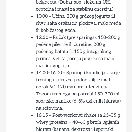
belanceta. (Dobar spoj složenih UH,
proteina i masti za stabilnu energiju.)
10:00 – Užina: 200 g grčkog jogurta ili
skyr, šaka orašastih plodova, malo meda
ili bobičastog voća.
12:30 – Ručak (pre sparinga): 150–200 g
pečene piletine ili ćuretine, 200 g
pečenog batata ili 150 g integralnog
pirinča, velika porcija povrća sa malo
maslinovog ulja.
14:00–16:00 – Sparing i kondicija: ako je
trening ujutru/po podne, cilj je imati
obrok 90–120 min pre intenziteta.
Tokom treninga po potrebi 150–300 ml
sportske napitke (6–8% ugljenih hidrata)
na setovima.
16:15 – Post-workout: shake sa 25–35 g
whey proteina + 40–60 g brzih ugljenih
hidrata (banana, dextroza ili sportski