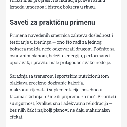
striktna, ali progresivna hidracija prave razliku
između umornog i bistrog boksera u ringu.
Saveti za praktičnu primenu
Primena navedenih smernica zahteva doslednost i
testiranje u treningu — ono što radi za jednog
boksera možda neće odgovarati drugom. Počnite sa
osnovnim planom, beležite energiju, performans i
oporavak, i pravite male prilagodbe svake nedelje.
Saradnja sa trenerom i sportskim nutricionistom
olakšava precizno doziranje kalorija,
makronutrijenata i suplementacije, posebno u
fazama skidanja težine ili pripreme za meč. Prioriteti
su sigurnost, kvalitet sna i adekvatna rehidracija —
bez njih čak i najbolji planovi ne daju maksimalan
efekat.