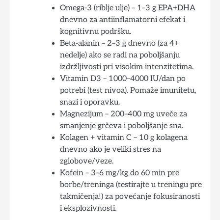
Omega-3 (riblje ulje) – 1–3 g EPA+DHA
dnevno za antiinflamatorni efekat i
kognitivnu podršku.
Beta-alanin – 2–3 g dnevno (za 4+
nedelje) ako se radi na poboljšanju
izdržljivosti pri visokim intenzitetima.
Vitamin D3 – 1000–4000 IU/dan po
potrebi (test nivoa). Pomaže imunitetu,
snazi i oporavku.
Magnezijum – 200–400 mg uveče za
smanjenje grčeva i poboljšanje sna.
Kolagen + vitamin C – 10 g kolagena
dnevno ako je veliki stres na
zglobove/veze.
Kofein – 3–6 mg/kg do 60 min pre
borbe/treninga (testirajte u treningu pre
takmičenja!) za povećanje fokusiranosti
i eksplozivnosti.