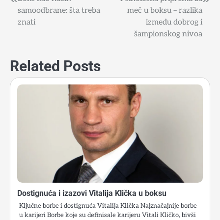
Post
samoodbrane: šta treba
meč u boksu – razlika
navigation
znati
između dobrog i
šampionskog nivoa
Related Posts
Dostignuća i izazovi Vitalija Klička u boksu
Ključne borbe i dostignuća Vitalija Klička Najznačajnije borbe
u karijeri Borbe koje su definisale karijeru Vitali Kličko, bivši