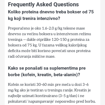
Frequently Asked Questions
Koliko proteina dnevno treba bokser od 75
kg koji trenira intenzivno?
Preporučeno je oko 1.6–2.0 g/kg telesne mase
dnevno za većinu boksera u intenzivnom režimu
treninga — dakle otprilike 120–150 g proteina za
boksera od 75 kg. U fazama velikog kalorijskog
deficita može biti korisno povećati unos proteina
radi očuvanja mišićne mase.
Kako se ponašati sa suplementima pre
borbe (kofein, kreatin, beta-alanin)?
Kofein se koristi 30–60 min pre meča u dozi 3–6
mg/kg ako je testiran u treningu ranije. Kreatin je
najbolje uzimati kontinuirano (3–5 g/dan) i ne
pokušavati ‘napumpavanje’ neposredno pred borbu.