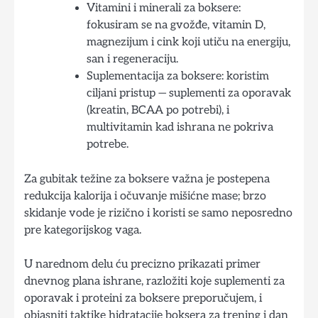
Vitamini i minerali za boksere:
fokusiram se na gvožđe, vitamin D,
magnezijum i cink koji utiču na energiju,
san i regeneraciju.
Suplementacija za boksere: koristim
ciljani pristup — suplementi za oporavak
(kreatin, BCAA po potrebi), i
multivitamin kad ishrana ne pokriva
potrebe.
Za gubitak težine za boksere važna je postepena
redukcija kalorija i očuvanje mišićne mase; brzo
skidanje vode je rizično i koristi se samo neposredno
pre kategorijskog vaga.
U narednom delu ću precizno prikazati primer
dnevnog plana ishrane, razložiti koje suplementi za
oporavak i proteini za boksere preporučujem, i
objasniti taktike hidratacije boksera za trening i dan