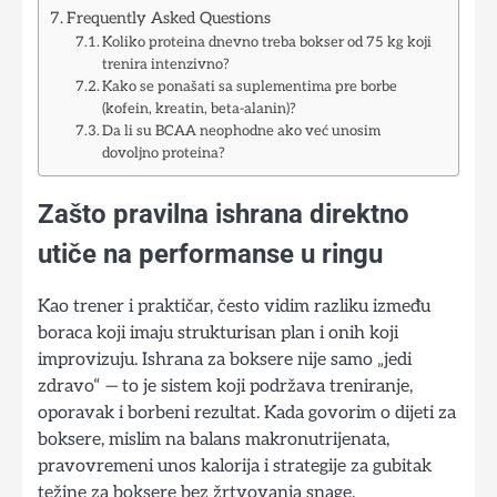
Frequently Asked Questions
Koliko proteina dnevno treba bokser od 75 kg koji
trenira intenzivno?
Kako se ponašati sa suplementima pre borbe
(kofein, kreatin, beta-alanin)?
Da li su BCAA neophodne ako već unosim
dovoljno proteina?
Zašto pravilna ishrana direktno
utiče na performanse u ringu
Kao trener i praktičar, često vidim razliku između
boraca koji imaju strukturisan plan i onih koji
improvizuju. Ishrana za boksere nije samo „jedi
zdravo“ — to je sistem koji podržava treniranje,
oporavak i borbeni rezultat. Kada govorim o dijeti za
boksere, mislim na balans makronutrijenata,
pravovremeni unos kalorija i strategije za gubitak
težine za boksere bez žrtvovanja snage.