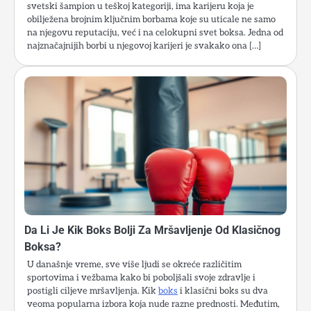
svetski šampion u teškoj kategoriji, ima karijeru koja je
obilježena brojnim ključnim borbama koje su uticale ne samo
na njegovu reputaciju, već i na celokupni svet boksa. Jedna od
najznačajnijih borbi u njegovoj karijeri je svakako ona […]
Da Li Je Kik Boks Bolji Za Mršavljenje Od Klasičnog
Boksa?
U današnje vreme, sve više ljudi se okreće različitim
sportovima i vežbama kako bi poboljšali svoje zdravlje i
postigli ciljeve mršavljenja. Kik
boks
i klasični boks su dva
veoma popularna izbora koja nude razne prednosti. Međutim,