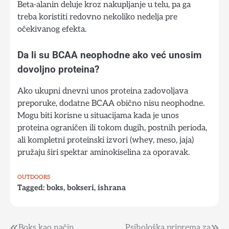
Beta-alanin deluje kroz nakupljanje u telu, pa ga
treba koristiti redovno nekoliko nedelja pre
očekivanog efekta.
Da li su BCAA neophodne ako već unosim
dovoljno proteina?
Ako ukupni dnevni unos proteina zadovoljava
preporuke, dodatne BCAA obično nisu neophodne.
Mogu biti korisne u situacijama kada je unos
proteina ograničen ili tokom dugih, postnih perioda,
ali kompletni proteinski izvori (whey, meso, jaja)
pružaju širi spektar aminokiselina za oporavak.
OUTDOORS
Tagged:
boks
,
bokseri
,
ishrana
Boks kao način
Psihološka priprema za