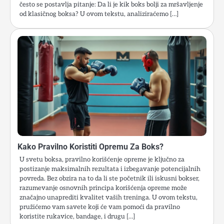
često se postavlja pitanje: Da li je kik boks bolji za mršavljenje
od klasičnog boksa? U ovom tekstu, analiziraćemo […]
Kako Pravilno Koristiti Opremu Za Boks?
U svetu boksa, pravilno korišćenje opreme je ključno za
postizanje maksimalnih rezultata i izbegavanje potencijalnih
povreda. Bez obzira na to da li ste početnik ili iskusni bokser,
razumevanje osnovnih principa korišćenja opreme može
značajno unaprediti kvalitet vaših treninga. U ovom tekstu,
pružićemo vam savete koji će vam pomoći da pravilno
koristite rukavice, bandage, i drugu […]