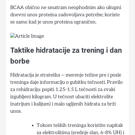
BCAA obično ne smatram neophodnim ako ukupni
dnevni unos proteina zadovoljava potrebe; koriste
se samo kad je unos proteina ograničen.
Taktike hidratacije za trening i dan
borbe
Hidratacija je strateška — merenje težine pre i posle
treninga daje informaciju o gubitku tečnosti. Pravilo
za rehidraciju: popiti 1.25–1.5 L tečnosti za svaki
izgubljeni kilogram. U tečnost ubaciti elektrolite
(natrijum i kalijum) i malo ugljenih hidrata za brži
unos.
Tokom teških treninga koristite napitak
sa elektrolitima (srednje slan, 6–8% UH) i