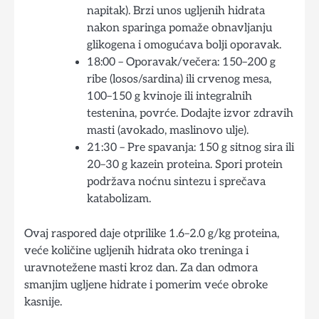
napitak). Brzi unos ugljenih hidrata
nakon sparinga pomaže obnavljanju
glikogena i omogućava bolji oporavak.
18:00 – Oporavak/večera: 150–200 g
ribe (losos/sardina) ili crvenog mesa,
100–150 g kvinoje ili integralnih
testenina, povrće. Dodajte izvor zdravih
masti (avokado, maslinovo ulje).
21:30 – Pre spavanja: 150 g sitnog sira ili
20–30 g kazein proteina. Spori protein
podržava noćnu sintezu i sprečava
katabolizam.
Ovaj raspored daje otprilike 1.6–2.0 g/kg proteina,
veće količine ugljenih hidrata oko treninga i
uravnotežene masti kroz dan. Za dan odmora
smanjim ugljene hidrate i pomerim veće obroke
kasnije.