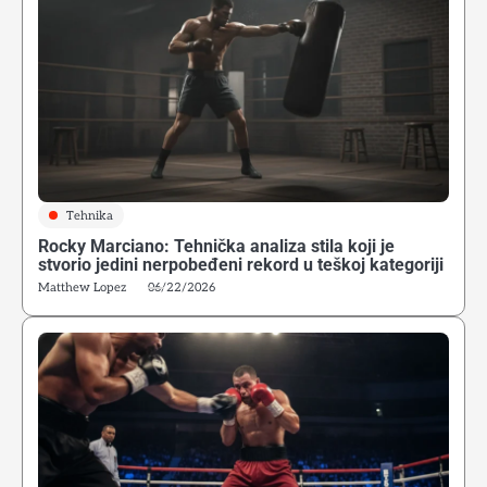
Tehnika
Rocky Marciano: Tehnička analiza stila koji je
stvorio jedini nerpobeđeni rekord u teškoj kategoriji
Matthew Lopez
06/22/2026
4
Alijev pokret nogu: Tehnička osnova modernog
defanzivnog boksa