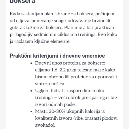
boksera
Kada sastavljam plan ishrane za boksera, počinjem
od ciljeva: povećanje snage, održavanje brzine ili
gubitak težine za boksere. Plan mora biti praktičan i
prilagodljiv sedmicnim ciklusima treninga. Evo kako
ja razlažem ključne elemente:
Praktični kriterijumi i dnevne smernice
Dnevni unos proteina za boksere:
ciljamo 1.6–2.2 g/kg telesne mase kako
bismo obezbedili proteine za oporavak i
sintezu mišića.
Ugljeni hidrati: rasporedim ih oko
treninga — veći obrok pre sparinga i brzi
izvori odmah posle.
Masti: 20–30% ukupnih kalorija iz
kvalitetnih izvora (ribe, orašasti plodovi,
avokado).