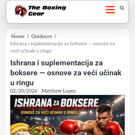
Skip
to
content
Home
Outdoors
Ishrana i suplementacija za boksere — osnove za
veći učinak u ringu
Ishrana i suplementacija za
boksere — osnove za veći učinak
u ringu
02/20/2026
Matthew Lopez