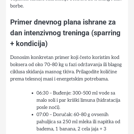
borbe.
Primer dnevnog plana ishrane za
dan intenzivnog treninga (sparring
+ kondicija)
Donosim konkretan primer koji često koristim kod
boksera od oko 70–80 kg u fazi održavanja ili blagog
ciklusa skidanja masnog tkiva. Prilagodite količine
prema telesnoj masi i energetskim potrebama.
06:30 – Buđenje: 300–500 ml vode sa
malo soli i par kriški limuna (hidratacija
posle noći).
07:00 – Doručak: 60–80 g ovsenih
pahuljica sa 250 ml mleka ili napitka od
badema, 1 banana, 2 cela jaja + 3