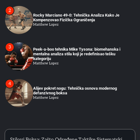
Rocky Marciano 49-0: Tehnička Analiza Kako Je
Kompenzovao Fizička Ograničenja
Matthew Lopez
3
Peek-a-boo tehnika Mike Tysona: biomehanska i
mentalna analiza stila koji je redefinisao tešku
kategoriju
Matthew Lopez
4
Alijev pokret nogu: Tehnička osnova modernog
defanzivnog boksa
Matthew Lopez
5
Kako početi boks u Srbiji: Vodič za odrasle početnike
Matthew Lopez
Stilovi Boksa: Zašto Određene Taktike Sistematski