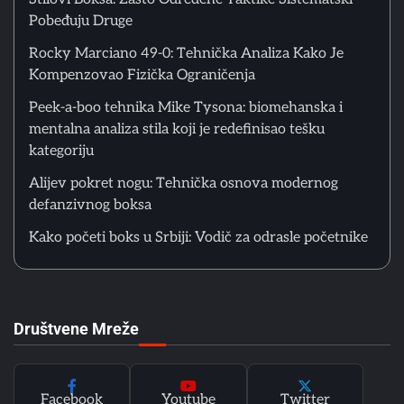
6
Greške početnika u ringu: Zašto tehnika iz treninga ne
Pobeđuju Druge
funkcioniše u sparingu
Matthew Lopez
Rocky Marciano 49-0: Tehnička Analiza Kako Je
Kompenzovao Fizička Ograničenja
Peek-a-boo tehnika Mike Tysona: biomehanska i
1
Stilovi Boksa: Zašto Određene Taktike Sistematski
mentalna analiza stila koji je redefinisao tešku
Pobeđuju Druge
kategoriju
Matthew Lopez
Alijev pokret nogu: Tehnička osnova modernog
defanzivnog boksa
2
Rocky Marciano 49-0: Tehnička Analiza Kako Je
Kako početi boks u Srbiji: Vodič za odrasle početnike
Kompenzovao Fizička Ograničenja
Matthew Lopez
3
Društvene Mreže
Peek-a-boo tehnika Mike Tysona: biomehanska i
mentalna analiza stila koji je redefinisao tešku
kategoriju
Matthew Lopez
Facebook
Youtube
Twitter