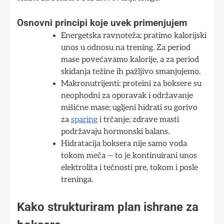
Osnovni principi koje uvek primenjujem
Energetska ravnoteža: pratimo kalorijski
unos u odnosu na trening. Za period
mase povećavamo kalorije, a za period
skidanja težine ih pažljivo smanjujemo.
Makronutrijenti: proteini za boksere su
neophodni za oporavak i održavanje
mišićne mase; ugljeni hidrati su gorivo
za
sparing
i trčanje; zdrave masti
podržavaju hormonski balans.
Hidratacija boksera nije samo voda
tokom meča — to je kontinuirani unos
elektrolita i tečnosti pre, tokom i posle
treninga.
Kako strukturiram plan ishrane za