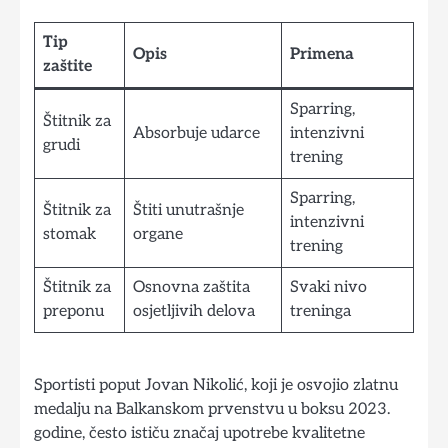
Tip
Opis
Primena
zaštite
Sparring,
Štitnik za
Absorbuje udarce
intenzivni
grudi
trening
Sparring,
Štitnik za
Štiti unutrašnje
intenzivni
stomak
organe
trening
Štitnik za
Osnovna zaštita
Svaki nivo
preponu
osjetljivih delova
treninga
Sportisti poput Jovan Nikolić, koji je osvojio zlatnu
medalju na Balkanskom prvenstvu u boksu 2023.
godine, često ističu značaj upotrebe kvalitetne