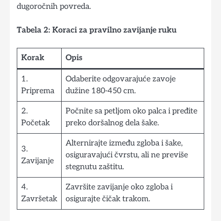
dugoročnih povreda.
Tabela 2: Koraci za pravilno zavijanje ruku
Korak
Opis
1.
Odaberite odgovarajuće zavoje
Priprema
dužine 180-450 cm.
2.
Počnite sa petljom oko palca i pređite
Početak
preko doršalnog dela šake.
Alternirajte između zgloba i šake,
3.
osiguravajući čvrstu, ali ne previše
Zavijanje
stegnutu zaštitu.
4.
Završite zavijanje oko zgloba i
Završetak
osigurajte čičak trakom.