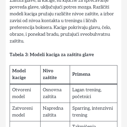
Zaštita glave, ili kacige, su ključne za sprečavanje
povreda glave, uključujući potres mozga. Različiti
modeli kaciga pružaju različite nivoe zaštite, a izbor
zavisi od nivoa kontakta u treningu i ličnih
preferencija boksera. Kacige pokrivaju glavu, čelo,
obraze, i ponekad bradu, pružajući sveobuhvatnu
zaštitu.
Tabela 3: Modeli kaciga za zaštitu glave
Model
Nivo
Primena
kacige
zaštite
Otvoreni
Osnovna
Lagan trening,
model
zaštita
početnici
Zatvoreni
Napredna
Sparring, intenzivni
model
zaštita
trening
Takmičenja,