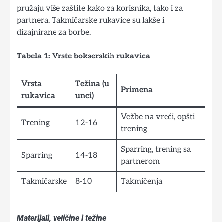
pružaju više zaštite kako za korisnika, tako i za
partnera. Takmičarske rukavice su lakše i
dizajnirane za borbe.
Tabela 1: Vrste bokserskih rukavica
Vrsta
Težina (u
Primena
rukavica
unci)
Vežbe na vreći, opšti
Trening
12-16
trening
Sparring, trening sa
Sparring
14-18
partnerom
Takmičarske
8-10
Takmičenja
Materijali, veličine i težine