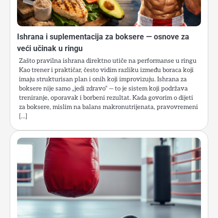
Ishrana i suplementacija za boksere — osnove za
veći učinak u ringu
Zašto pravilna ishrana direktno utiče na performanse u ringu
Kao trener i praktičar, često vidim razliku između boraca koji
imaju strukturisan plan i onih koji improvizuju. Ishrana za
boksere nije samo „jedi zdravo“ — to je sistem koji podržava
treniranje, oporavak i borbeni rezultat. Kada govorim o dijeti
za boksere, mislim na balans makronutrijenata, pravovremeni
[…]