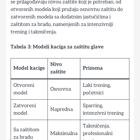
se prilagođavaju nivou zaštite koji je potreban, od
otvorenih modela koji pružaju osnovnu zaštitu do
zatvorenih modela sa dodatnim jastučićima i
zaštitom za bradu, namenjenih za intenzivniji
trening i takmičenja.
Tabela 3: Modeli kaciga za zaštitu glave
Nivo
Model kacige
Primena
zaštite
Otvoreni
Laki trening,
Osnovna
model
početnici
Zatvoreni
Sparring,
Napredna
model
intenzivni trening
Takmičenja,
Sa zaštitom
Maksimalna
profesionalni
za bradu