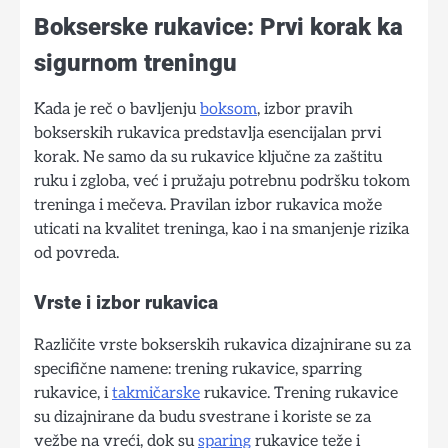
Bokserske rukavice: Prvi korak ka
sigurnom treningu
Kada je reč o bavljenju
boksom
, izbor pravih
bokserskih rukavica predstavlja esencijalan prvi
korak. Ne samo da su rukavice ključne za zaštitu
ruku i zgloba, već i pružaju potrebnu podršku tokom
treninga i mečeva. Pravilan izbor rukavica može
uticati na kvalitet treninga, kao i na smanjenje rizika
od povreda.
Vrste i izbor rukavica
Različite vrste bokserskih rukavica dizajnirane su za
specifične namene: trening rukavice, sparring
rukavice, i
takmičarske
rukavice. Trening rukavice
su dizajnirane da budu svestrane i koriste se za
vežbe na vreći, dok su
sparing
rukavice teže i