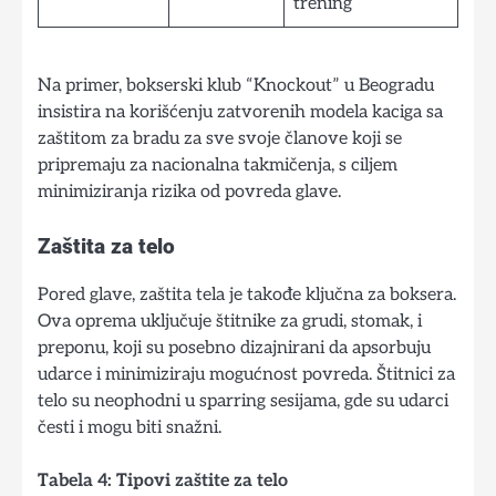
trening
Na primer, bokserski klub “Knockout” u Beogradu
insistira na korišćenju zatvorenih modela kaciga sa
zaštitom za bradu za sve svoje članove koji se
pripremaju za nacionalna takmičenja, s ciljem
minimiziranja rizika od povreda glave.
Zaštita za telo
Pored glave, zaštita tela je takođe ključna za boksera.
Ova oprema uključuje štitnike za grudi, stomak, i
preponu, koji su posebno dizajnirani da apsorbuju
udarce i minimiziraju mogućnost povreda. Štitnici za
telo su neophodni u sparring sesijama, gde su udarci
česti i mogu biti snažni.
Tabela 4: Tipovi zaštite za telo