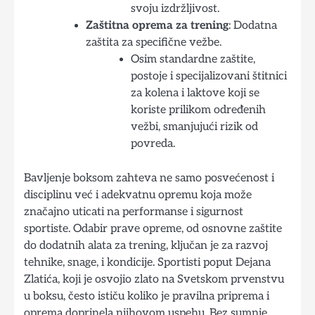
svoju izdržljivost.
Zaštitna oprema za trening
: Dodatna
zaštita za specifične vežbe.
Osim standardne zaštite,
postoje i specijalizovani štitnici
za kolena i laktove koji se
koriste prilikom određenih
vežbi, smanjujući rizik od
povreda.
Bavljenje boksom zahteva ne samo posvećenost i
disciplinu već i adekvatnu opremu koja može
značajno uticati na performanse i sigurnost
sportiste. Odabir prave opreme, od osnovne zaštite
do dodatnih alata za trening, ključan je za razvoj
tehnike, snage, i kondicije. Sportisti poput Dejana
Zlatića, koji je osvojio zlato na Svetskom prvenstvu
u boksu, često ističu koliko je pravilna priprema i
oprema doprinela njihovom uspehu. Bez sumnje,