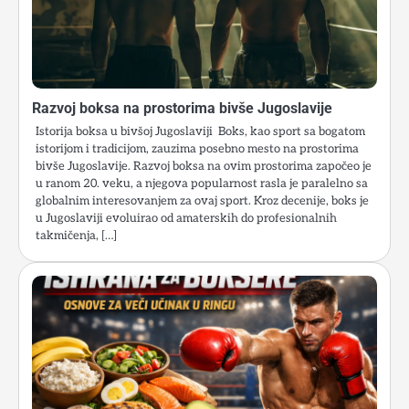
Razvoj boksa na prostorima bivše Jugoslavije
Istorija boksa u bivšoj Jugoslaviji Boks, kao sport sa bogatom
istorijom i tradicijom, zauzima posebno mesto na prostorima
bivše Jugoslavije. Razvoj boksa na ovim prostorima započeo je
u ranom 20. veku, a njegova popularnost rasla je paralelno sa
globalnim interesovanjem za ovaj sport. Kroz decenije, boks je
u Jugoslaviji evoluirao od amaterskih do profesionalnih
takmičenja, […]