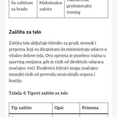
Sa zaštitom
Maksimalna
profesionalni
za bradu
zaštita
trening
Zaštita za telo
Zaštita tela uključuje štitnike za grudi, stomak i
preponu, koji su dizajnirani da minimiziraju udarce u
vitalne delove tela. Ova oprema je posebno važna u
sparring sesijama, gde je rizik od direktnih udaraca
značajno veći. Kvalitetni štitnici mogu značajno
smanjiti rizik od povreda unutrašnjih organa i
kostiju.
Tabela 4: Tipovi zaštite za telo
Tip zaštite
Opis
Primena