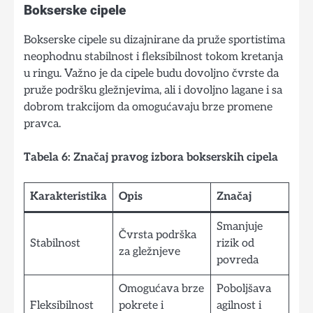
Bokserske cipele
Bokserske cipele su dizajnirane da pruže sportistima
neophodnu stabilnost i fleksibilnost tokom kretanja
u ringu. Važno je da cipele budu dovoljno čvrste da
pruže podršku gležnjevima, ali i dovoljno lagane i sa
dobrom trakcijom da omogućavaju brze promene
pravca.
Tabela 6: Značaj pravog izbora bokserskih cipela
Karakteristika
Opis
Značaj
Smanjuje
Čvrsta podrška
Stabilnost
rizik od
za gležnjeve
povreda
Omogućava brze
Poboljšava
Fleksibilnost
pokrete i
agilnost i