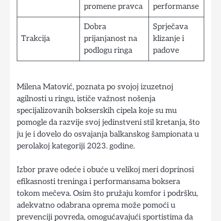
promene pravca
performanse
Dobra
Sprječava
Trakcija
prijanjanost na
klizanje i
podlogu ringa
padove
Milena Matović, poznata po svojoj izuzetnoj
agilnosti u ringu, ističe važnost nošenja
specijalizovanih bokserskih cipela koje su mu
pomogle da razvije svoj jedinstveni stil kretanja, što
ju je i dovelo do osvajanja balkanskog šampionata u
perolakoj kategoriji 2023. godine.
Izbor prave odeće i obuće u velikoj meri doprinosi
efikasnosti treninga i performansama boksera
tokom mečeva. Osim što pružaju komfor i podršku,
adekvatno odabrana oprema može pomoći u
prevenciji povreda, omogućavajući sportistima da