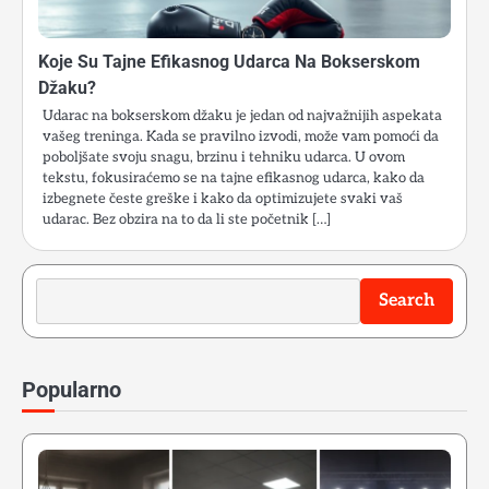
Koje Su Tajne Efikasnog Udarca Na Bokserskom
Džaku?
Udarac na bokserskom džaku je jedan od najvažnijih aspekata
vašeg treninga. Kada se pravilno izvodi, može vam pomoći da
poboljšate svoju snagu, brzinu i tehniku udarca. U ovom
tekstu, fokusiraćemo se na tajne efikasnog udarca, kako da
izbegnete česte greške i kako da optimizujete svaki vaš
udarac. Bez obzira na to da li ste početnik […]
Search
Search
Popularno