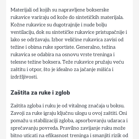
Materijali od kojih su napravljene bokserske
rukavice variraju od kože do sintetičkih materijala.
Kožne rukavice su dugotrajnije i nude bolju
ventilaciju, dok su sintetičke rukavice pristupačnije i
lako se održavaju. Izbor veličine rukavica zavisi od
težine i obima ruke sportiste. Generalno, težina
rukavica se odabira na osnovu vrste treninga i
telesne težine boksera. Teže rukavice pružaju veću
zaštitu i otpor, što je idealno za jačanje mišića i
izdržljivosti.
Zaštita za ruke i zglob
Zaštita zgloba i ruku je od vitalnog značaja u boksu.
Zavoji za ruke igraju ključnu ulogu u ovoj zaštiti. Oni
pomažu u stabilizaciji zgloba, apsorbovanju udaraca i
sprečavanju povreda. Pravilno zavijanje ruku može
bitno uticati na efikasnost treninga i smanjiti rizik od