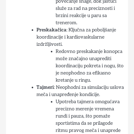
povećanje snage, dok jastuci
služe za rad na preciznosti i
brzini reakcije u paru sa
trenerom.
Preskakačica
: Ključna za poboljšanje
koordinacije i kardiovaskularne
izdržljivosti.
Redovno preskakanje konopca
može značajno unaprediti
koordinaciju pokreta i nogu, što
je neophodno za efikasno
kretanje u ringu.
Tajmeri
: Neophodni za simulaciju uslova
meča i unapređenje kondicije.
Upotreba tajmera omogućava
precizno merenje vremena
rundi i pauza, što pomaže
sportistima da se prilagode
ritmu pravog meča i unaprede