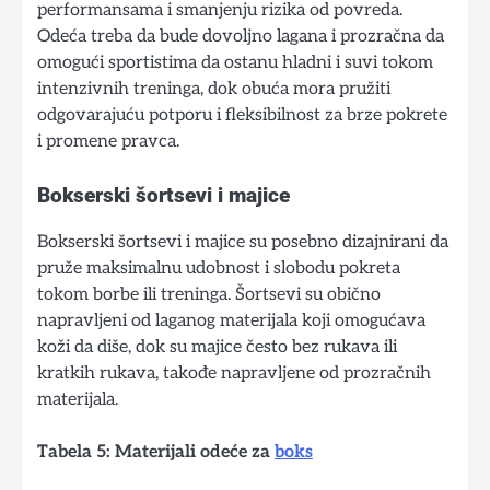
performansama i smanjenju rizika od povreda.
Odeća treba da bude dovoljno lagana i prozračna da
omogući sportistima da ostanu hladni i suvi tokom
intenzivnih treninga, dok obuća mora pružiti
odgovarajuću potporu i fleksibilnost za brze pokrete
i promene pravca.
Bokserski šortsevi i majice
Bokserski šortsevi i majice su posebno dizajnirani da
pruže maksimalnu udobnost i slobodu pokreta
tokom borbe ili treninga. Šortsevi su obično
napravljeni od laganog materijala koji omogućava
koži da diše, dok su majice često bez rukava ili
kratkih rukava, takođe napravljene od prozračnih
materijala.
Tabela 5: Materijali odeće za
boks