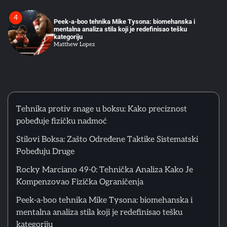
5
Alijev pokret nogu: Tehnička osnova modernog
defanzivnog boksa
Matthew Lopez
6
Kako početi boks u Srbiji: Vodič za odrasle početnike
Matthew Lopez
Tehnika protiv snage u boksu: Kako preciznost
pobeđuje fizičku nadmoć
Stilovi Boksa: Zašto Određene Taktike Sistematski
1
Pobeđuju Druge
Tehnika protiv snage u boksu: Kako preciznost
pobeđuje fizičku nadmoć
Rocky Marciano 49-0: Tehnička Analiza Kako Je
Matthew Lopez
Kompenzovao Fizička Ograničenja
Peek-a-boo tehnika Mike Tysona: biomehanska i
2
mentalna analiza stila koji je redefinisao tešku
Stilovi Boksa: Zašto Određene Taktike Sistematski
Pobeđuju Druge
kategoriju