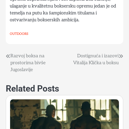
ulaganje u kvalitetnu boksersku opremu jedan je od
temelja na putu ka šampionskim titulama i
ostvarivanju bokserskih ambicija.
OUTDOORS
Razvoj boksa na
Dostignuća i izazovi
Post
prostorima bivše
Vitalija Klička u boksu
navigation
Jugoslavije
Related Posts