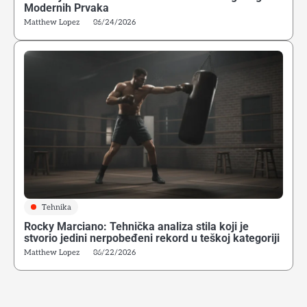
Modernih Prvaka
Matthew Lopez
06/24/2026
4
Peek-a-boo tehnika Mike Tysona: biomehanska i
mentalna analiza stila koji je redefinisao tešku
kategoriju
Matthew Lopez
5
Alijev pokret nogu: Tehnička osnova modernog
defanzivnog boksa
Matthew Lopez
Tehnika
Rocky Marciano: Tehnička analiza stila koji je
stvorio jedini nerpobeđeni rekord u teškoj kategoriji
6
Matthew Lopez
06/22/2026
Kako početi boks u Srbiji: Vodič za odrasle početnike
Matthew Lopez