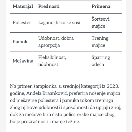
Materijal
Prednosti
Primena
Šortsevi,
Poliester
Lagano, brzo se suši
majice
Udobnost, dobra
Trening
Pamuk
apsorpcija
majice
Fleksibilnost,
Sparring
Mešavina
udobnost
odeća
Na primer, šampionka u srednjoj kategoriji iz 2023.
godine, Anđela Braanković, preferira nošenje majica
od mešavine poliestera i pamuka tokom treninga
zbog njihove udobnosti i sposobnosti da upijaju znoj,
dok za mečeve bira čisto poliesterske majice zbog
bolje prozračnosti i manje težine.