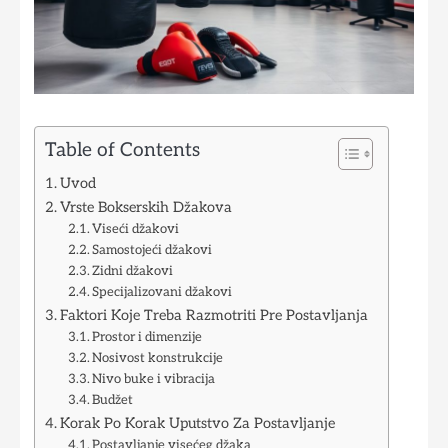
Table of Contents
Uvod
Vrste Bokserskih Džakova
Viseći džakovi
Samostojeći džakovi
Zidni džakovi
Specijalizovani džakovi
Faktori Koje Treba Razmotriti Pre Postavljanja
Prostor i dimenzije
Nosivost konstrukcije
Nivo buke i vibracija
Budžet
Korak Po Korak Uputstvo Za Postavljanje
Postavljanje visećeg džaka