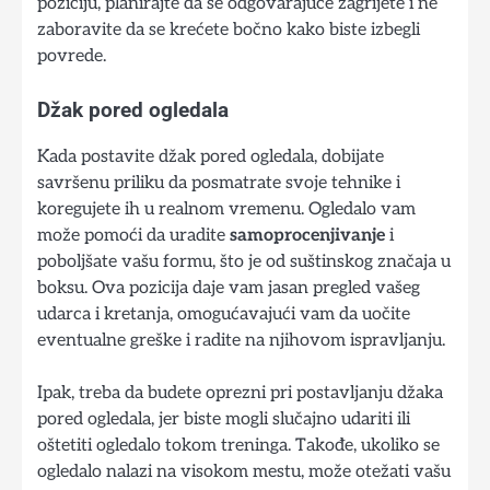
poziciju, planirajte da se odgovarajuće zagrijete i ne
zaboravite da se krećete bočno kako biste izbegli
povrede.
Džak pored ogledala
Kada postavite džak pored ogledala, dobijate
savršenu priliku da posmatrate svoje tehnike i
koregujete ih u realnom vremenu. Ogledalo vam
može pomoći da uradite
samoprocenjivanje
i
poboljšate vašu formu, što je od suštinskog značaja u
boksu. Ova pozicija daje vam jasan pregled vašeg
udarca i kretanja, omogućavajući vam da uočite
eventualne greške i radite na njihovom ispravljanju.
Ipak, treba da budete oprezni pri postavljanju džaka
pored ogledala, jer biste mogli slučajno udariti ili
oštetiti ogledalo tokom treninga. Takođe, ukoliko se
ogledalo nalazi na visokom mestu, može otežati vašu