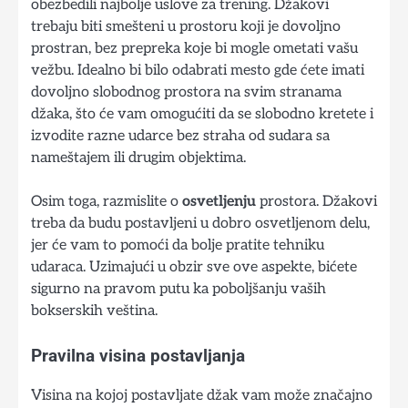
obezbedili najbolje uslove za trening. Džakovi
trebaju biti smešteni u prostoru koji je dovoljno
prostran, bez prepreka koje bi mogle ometati vašu
vežbu. Idealno bi bilo odabrati mesto gde ćete imati
dovoljno slobodnog prostora na svim stranama
džaka, što će vam omogućiti da se slobodno kretete i
izvodite razne udarce bez straha od sudara sa
nameštajem ili drugim objektima.
Osim toga, razmislite o
osvetljenju
prostora. Džakovi
treba da budu postavljeni u dobro osvetljenom delu,
jer će vam to pomoći da bolje pratite tehniku
udaraca. Uzimajući u obzir sve ove aspekte, bićete
sigurno na pravom putu ka poboljšanju vaših
bokserskih veština.
Pravilna visina postavljanja
Visina na kojoj postavljate džak vam može značajno