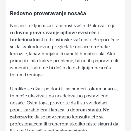
Redovno proveravanje nosača
Nosači su ključni za stabilnost vaših džakova, te je
redovno proveravanje njihove čvrstoće i
funkcionalnosti
od suštinske važnosti. Preporučuje
se da svakodnevno pregledate nosače na znake
korozije, labavih vijaka ili napuklih materijala. Ako
primetite bilo kakve probleme, hitno ih popravite ili
zamenite, kako ne bi došlo do ozbiljnijih nesreća
tokom treninga.
Ukoliko se džak pokloni ili se pomeri tokom udarca,
to može ukazivati na neadekvatno postavljene
nosače. Osim toga, proverite da li su svi dodaci,
poput karabinjera i lanaca, u dobrom stanju.
Ne
zaboravite
da se povremeno konsultujete sa
profesionalcem ili trenerom ukoliko niste sigurni da
li su vaši nosači u optimalnom stanju.