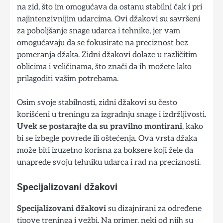
na zid, što im omogućava da ostanu stabilni čak i pri
najintenzivnijim udarcima. Ovi džakovi su savršeni
za poboljšanje snage udarca i tehnike, jer vam
omogućavaju da se fokusirate na preciznost bez
pomeranja džaka. Zidni džakovi dolaze u različitim
oblicima i veličinama, što znači da ih možete lako
prilagoditi vašim potrebama.
Osim svoje stabilnosti, zidni džakovi su često
korišćeni u treningu za izgradnju snage i izdržljivosti.
Uvek se postarajte da su pravilno montirani
, kako
bi se izbegle povrede ili oštećenja. Ova vrsta džaka
može biti izuzetno korisna za boksere koji žele da
unaprede svoju tehniku udarca i rad na preciznosti.
Specijalizovani džakovi
Specijalizovani džakovi
su dizajnirani za određene
tipove treninga i vežbi. Na primer, neki od njih su