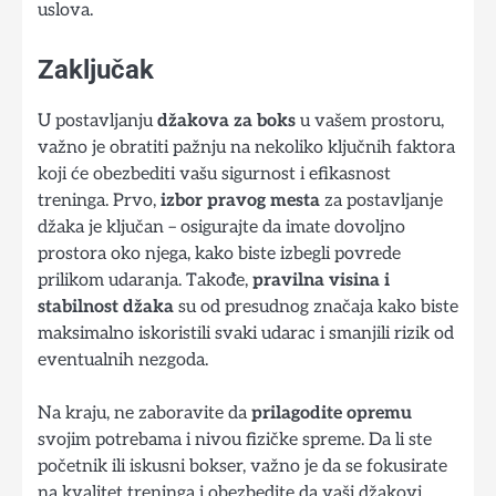
uslova.
Zaključak
U postavljanju
džakova za boks
u vašem prostoru,
važno je obratiti pažnju na nekoliko ključnih faktora
koji će obezbediti vašu sigurnost i efikasnost
treninga. Prvo,
izbor pravog mesta
za postavljanje
džaka je ključan – osigurajte da imate dovoljno
prostora oko njega, kako biste izbegli povrede
prilikom udaranja. Takođe,
pravilna visina i
stabilnost džaka
su od presudnog značaja kako biste
maksimalno iskoristili svaki udarac i smanjili rizik od
eventualnih nezgoda.
Na kraju, ne zaboravite da
prilagodite opremu
svojim potrebama i nivou fizičke spreme. Da li ste
početnik ili iskusni bokser, važno je da se fokusirate
na kvalitet treninga i obezbedite da vaši džakovi