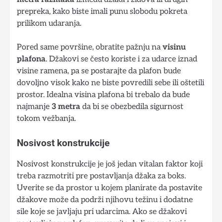
prepreka, kako biste imali punu slobodu pokreta
prilikom udaranja.
Pored same površine, obratite pažnju na
visinu
plafona
. Džakovi se često koriste i za udarce iznad
visine ramena, pa se postarajte da plafon bude
dovoljno visok kako ne biste povredili sebe ili oštetili
prostor. Idealna visina plafona bi trebalo da bude
najmanje
3 metra
da bi se obezbedila sigurnost
tokom vežbanja.
Nosivost konstrukcije
Nosivost konstrukcije je još jedan vitalan faktor koji
treba razmotriti pre postavljanja džaka za boks.
Uverite se da prostor u kojem planirate da postavite
džakove može da podrži njihovu težinu i dodatne
sile koje se javljaju pri udarcima. Ako se džakovi