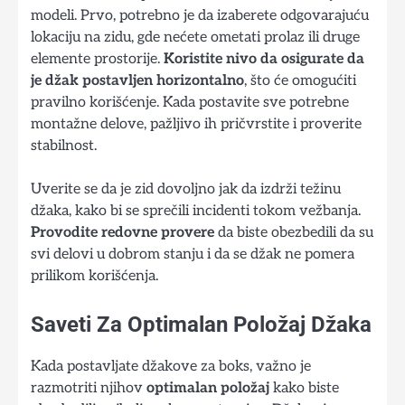
modeli. Prvo, potrebno je da izaberete odgovarajuću
lokaciju na zidu, gde nećete ometati prolaz ili druge
elemente prostorije.
Koristite nivo da osigurate da
je džak postavljen horizontalno
, što će omogućiti
pravilno korišćenje. Kada postavite sve potrebne
montažne delove, pažljivo ih pričvrstite i proverite
stabilnost.
Uverite se da je zid dovoljno jak da izdrži težinu
džaka, kako bi se sprečili incidenti tokom vežbanja.
Provodite redovne provere
da biste obezbedili da su
svi delovi u dobrom stanju i da se džak ne pomera
prilikom korišćenja.
Saveti Za Optimalan Položaj Džaka
Kada postavljate džakove za boks, važno je
razmotriti njihov
optimalan položaj
kako biste