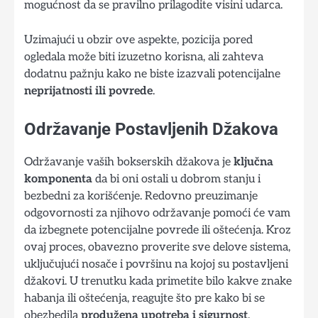
mogućnost da se pravilno prilagodite visini udarca.
Uzimajući u obzir ove aspekte, pozicija pored
ogledala može biti izuzetno korisna, ali zahteva
dodatnu pažnju kako ne biste izazvali potencijalne
neprijatnosti ili povrede
.
Održavanje Postavljenih Džakova
Održavanje vaših bokserskih džakova je
ključna
komponenta
da bi oni ostali u dobrom stanju i
bezbedni za korišćenje. Redovno preuzimanje
odgovornosti za njihovo održavanje pomoći će vam
da izbegnete potencijalne povrede ili oštećenja. Kroz
ovaj proces, obavezno proverite sve delove sistema,
uključujući nosače i površinu na kojoj su postavljeni
džakovi. U trenutku kada primetite bilo kakve znake
habanja ili oštećenja, reagujte što pre kako bi se
obezbedila
produžena upotreba i sigurnost
.