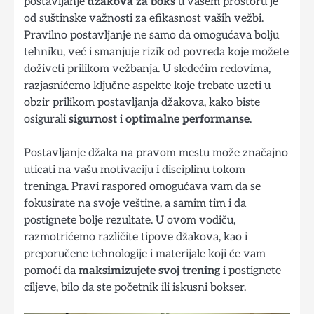
postavljanje
džakova za boks
u vašem prostoru je
od suštinske važnosti za efikasnost vaših vežbi.
Pravilno postavljanje ne samo da omogućava bolju
tehniku, već i smanjuje rizik od povreda koje možete
doživeti prilikom vežbanja. U sledećim redovima,
razjasnićemo ključne aspekte koje trebate uzeti u
obzir prilikom postavljanja džakova, kako biste
osigurali
sigurnost
i
optimalne performanse
.
Postavljanje džaka na pravom mestu može značajno
uticati na vašu motivaciju i disciplinu tokom
treninga. Pravi raspored omogućava vam da se
fokusirate na svoje veštine, a samim tim i da
postignete bolje rezultate. U ovom vodiču,
razmotrićemo različite tipove džakova, kao i
preporučene tehnologije i materijale koji će vam
pomoći da
maksimizujete svoj trening
i postignete
ciljeve, bilo da ste početnik ili iskusni bokser.