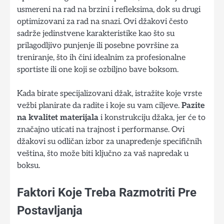
usmereni na rad na brzini i refleksima, dok su drugi
optimizovani za rad na snazi. Ovi džakovi često
sadrže jedinstvene karakteristike kao što su
prilagodljivo punjenje ili posebne površine za
treniranje, što ih čini idealnim za profesionalne
sportiste ili one koji se ozbiljno bave boksom.
Kada birate specijalizovani džak, istražite koje vrste
vežbi planirate da radite i koje su vam ciljeve.
Pazite
na kvalitet materijala
i konstrukciju džaka, jer će to
značajno uticati na trajnost i performanse. Ovi
džakovi su odličan izbor za unapređenje specifičnih
veština, što može biti ključno za vaš napredak u
boksu.
Faktori Koje Treba Razmotriti Pre
Postavljanja