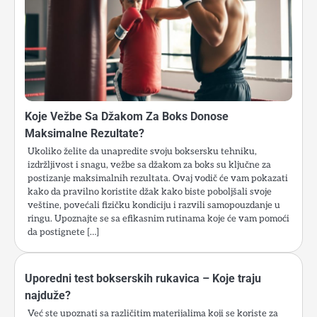
Koje Vežbe Sa Džakom Za Boks Donose
Maksimalne Rezultate?
Ukoliko želite da unapredite svoju boksersku tehniku,
izdržljivost i snagu, vežbe sa džakom za boks su ključne za
postizanje maksimalnih rezultata. Ovaj vodič će vam pokazati
kako da pravilno koristite džak kako biste poboljšali svoje
veštine, povećali fizičku kondiciju i razvili samopouzdanje u
ringu. Upoznajte se sa efikasnim rutinama koje će vam pomoći
da postignete […]
Uporedni test bokserskih rukavica – Koje traju
najduže?
Već ste upoznati sa različitim materijalima koji se koriste za