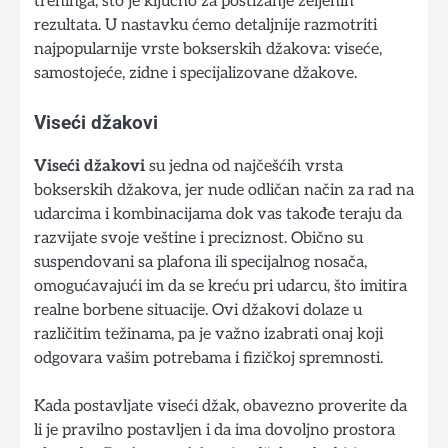
treninga, što je ključno za postizanje željenih
rezultata. U nastavku ćemo detaljnije razmotriti
najpopularnije vrste bokserskih džakova: viseće,
samostojeće, zidne i specijalizovane džakove.
Viseći džakovi
Viseći džakovi
su jedna od najčešćih vrsta
bokserskih džakova, jer nude odličan način za rad na
udarcima i kombinacijama dok vas takođe teraju da
razvijate svoje veštine i preciznost. Obično su
suspendovani sa plafona ili specijalnog nosača,
omogućavajući im da se kreću pri udarcu, što imitira
realne borbene situacije. Ovi džakovi dolaze u
različitim težinama, pa je važno izabrati onaj koji
odgovara vašim potrebama i fizičkoj spremnosti.
Kada postavljate viseći džak, obavezno proverite da
li je pravilno postavljen i da ima dovoljno prostora