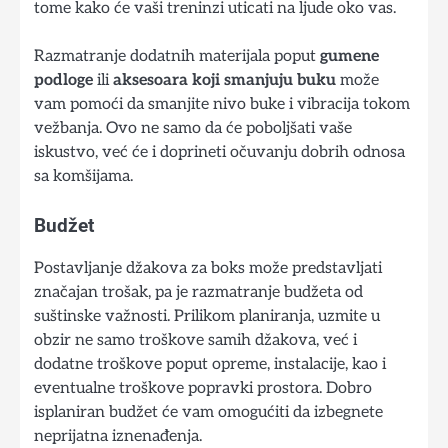
tome kako će vaši treninzi uticati na ljude oko vas.
Razmatranje dodatnih materijala poput
gumene
podloge
ili
aksesoara koji smanjuju buku
može
vam pomoći da smanjite nivo buke i vibracija tokom
vežbanja. Ovo ne samo da će poboljšati vaše
iskustvo, već će i doprineti očuvanju dobrih odnosa
sa komšijama.
Budžet
Postavljanje džakova za boks može predstavljati
značajan trošak, pa je razmatranje budžeta od
suštinske važnosti. Prilikom planiranja, uzmite u
obzir ne samo troškove samih džakova, već i
dodatne troškove poput opreme, instalacije, kao i
eventualne troškove popravki prostora. Dobro
isplaniran budžet će vam omogućiti da izbegnete
neprijatna iznenađenja.