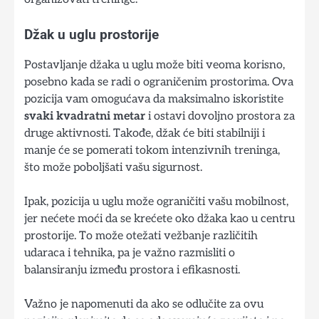
Džak u uglu prostorije
Postavljanje džaka u uglu može biti veoma korisno,
posebno kada se radi o ograničenim prostorima. Ova
pozicija vam omogućava da maksimalno iskoristite
svaki kvadratni metar
i ostavi dovoljno prostora za
druge aktivnosti. Takođe, džak će biti stabilniji i
manje će se pomerati tokom intenzivnih treninga,
što može poboljšati vašu sigurnost.
Ipak, pozicija u uglu može ograničiti vašu mobilnost,
jer nećete moći da se krećete oko džaka kao u centru
prostorije. To može otežati vežbanje različitih
udaraca i tehnika, pa je važno razmisliti o
balansiranju između prostora i efikasnosti.
Važno je napomenuti da ako se odlučite za ovu