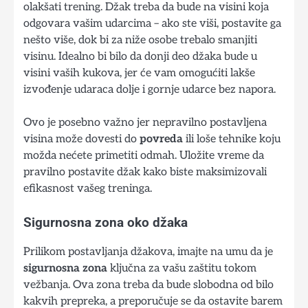
olakšati trening. Džak treba da bude na visini koja
odgovara vašim udarcima – ako ste viši, postavite ga
nešto više, dok bi za niže osobe trebalo smanjiti
visinu. Idealno bi bilo da donji deo džaka bude u
visini vaših kukova, jer će vam omogućiti lakše
izvođenje udaraca dolje i gornje udarce bez napora.
Ovo je posebno važno jer nepravilno postavljena
visina može dovesti do
povreda
ili loše tehnike koju
možda nećete primetiti odmah. Uložite vreme da
pravilno postavite džak kako biste maksimizovali
efikasnost vašeg treninga.
Sigurnosna zona oko džaka
Prilikom postavljanja džakova, imajte na umu da je
sigurnosna zona
ključna za vašu zaštitu tokom
vežbanja. Ova zona treba da bude slobodna od bilo
kakvih prepreka, a preporučuje se da ostavite barem