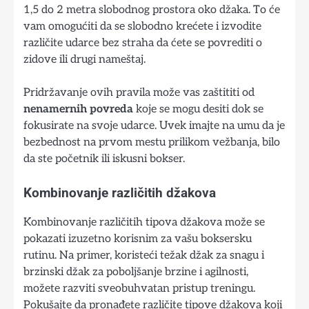
1,5 do 2 metra slobodnog prostora oko džaka. To će
vam omogućiti da se slobodno krećete i izvodite
različite udarce bez straha da ćete se povrediti o
zidove ili drugi nameštaj.
Pridržavanje ovih pravila može vas zaštititi od
nenamernih povreda
koje se mogu desiti dok se
fokusirate na svoje udarce. Uvek imajte na umu da je
bezbednost na prvom mestu prilikom vežbanja, bilo
da ste početnik ili iskusni bokser.
Kombinovanje različitih džakova
Kombinovanje različitih tipova džakova može se
pokazati izuzetno korisnim za vašu boksersku
rutinu. Na primer, koristeći težak džak za snagu i
brzinski džak za poboljšanje brzine i agilnosti,
možete razviti sveobuhvatan pristup treningu.
Pokušajte da pronađete različite tipove džakova koji