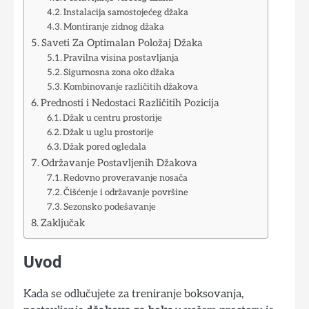
Instalacija samostojećeg džaka
Montiranje zidnog džaka
Saveti Za Optimalan Položaj Džaka
Pravilna visina postavljanja
Sigurnosna zona oko džaka
Kombinovanje različitih džakova
Prednosti i Nedostaci Različitih Pozicija
Džak u centru prostorije
Džak u uglu prostorije
Džak pored ogledala
Održavanje Postavljenih Džakova
Redovno proveravanje nosača
Čišćenje i održavanje površine
Sezonsko podešavanje
Zaključak
Uvod
Kada se odlučujete za treniranje boksovanja,