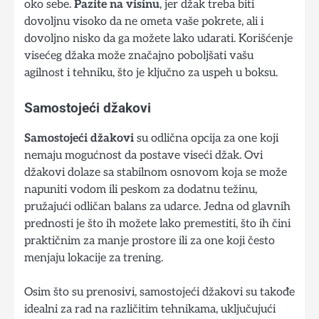
oko sebe.
Pazite na visinu
, jer džak treba biti
dovoljnu visoko da ne ometa vaše pokrete, ali i
dovoljno nisko da ga možete lako udarati. Korišćenje
visećeg džaka može značajno poboljšati vašu
agilnost i tehniku, što je ključno za uspeh u boksu.
Samostojeći džakovi
Samostojeći džakovi
su odlična opcija za one koji
nemaju mogućnost da postave viseći džak. Ovi
džakovi dolaze sa stabilnom osnovom koja se može
napuniti vodom ili peskom za dodatnu težinu,
pružajući odličan balans za udarce. Jedna od glavnih
prednosti je što ih možete lako premestiti, što ih čini
praktičnim za manje prostore ili za one koji često
menjaju lokacije za trening.
Osim što su prenosivi, samostojeći džakovi su takođe
idealni za rad na različitim tehnikama, uključujući