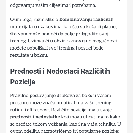
odgovaraju vašim ciljevima i potrebama.
Osim toga, razmislite o
kombinovanju različitih
materijala
u džakovima, kao što su koža ili platno,
što vam može pomoći da bolje prilagodite svoj
trening. Uzimajući u obzir raznovrsne mogućnosti,
možete poboljšati svoj trening i postići bolje
rezultate u boksu.
Prednosti i Nedostaci Različitih
Pozicija
Pravilno postavljanje džakova za boks u vašem
prostoru može značajno uticati na vašu trening
rutinu i efikasnost. Različite pozicije imaju svoje
prednosti i nedostatke
koji mogu uticati na to kako
se osećate tokom vežbanja, kao i na vašu tehniku. U
ovom odeljku, razmotrićemo tri popularne pozicije: