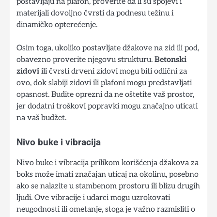
postavljaju na plafon, proverite da li su spojevi i
materijali dovoljno čvrsti da podnesu težinu i
dinamičko opterećenje.
Osim toga, ukoliko postavljate džakove na zid ili pod,
obavezno proverite njegovu strukturu.
Betonski
zidovi
ili čvrsti drveni zidovi mogu biti odlični za
ovo, dok slabiji zidovi ili plafoni mogu predstavljati
opasnost. Budite oprezni da ne oštetite vaš prostor,
jer dodatni troškovi popravki mogu značajno uticati
na vaš budžet.
Nivo buke i vibracija
Nivo buke i vibracija prilikom korišćenja džakova za
boks može imati značajan uticaj na okolinu, posebno
ako se nalazite u stambenom prostoru ili blizu drugih
ljudi. Ove vibracije i udarci mogu uzrokovati
neugodnosti ili ometanje, stoga je važno razmisliti o