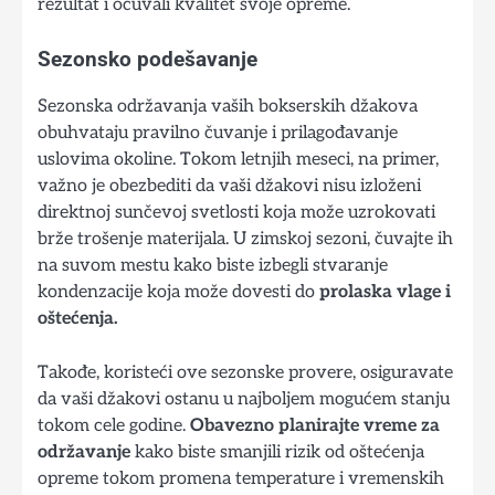
rezultat i očuvali kvalitet svoje opreme.
Sezonsko podešavanje
Sezonska održavanja vaših bokserskih džakova
obuhvataju pravilno čuvanje i prilagođavanje
uslovima okoline. Tokom letnjih meseci, na primer,
važno je obezbediti da vaši džakovi nisu izloženi
direktnoj sunčevoj svetlosti koja može uzrokovati
brže trošenje materijala. U zimskoj sezoni, čuvajte ih
na suvom mestu kako biste izbegli stvaranje
kondenzacije koja može dovesti do
prolaska vlage i
oštećenja.
Takođe, koristeći ove sezonske provere, osiguravate
da vaši džakovi ostanu u najboljem mogućem stanju
tokom cele godine.
Obavezno planirajte vreme za
održavanje
kako biste smanjili rizik od oštećenja
opreme tokom promena temperature i vremenskih