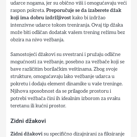
udarce nogama, jer su obično viši i omogućavaju veći
raspon pokreta.
Preporučuje se da izaberete džak
koji ima dobru izdržljivost
kako bi izdržao
intenzivne udarce tokom treniranja. Ovaj tip džaka
može biti odličan dodatak vašem trening režimu bez
obzira na nivo vežbanja.
Samostojeći džakovi su svestrani i pružaju odlične
mogućnosti za vežbanje, posebno za vežbače koji se
bave različitim borilačkim veštinama. Zbog svoje
strukture, omogućavaju lako vežbanje udarca u
pokretu i dodaju element dinamike u vaše treninge.
Njihova sposobnost da se prilagode prostoru i
potrebi vežbača čini ih idealnim izborom za svaku
teretanu ili kućni prostor.
Zidni džakovi
Zidni džakovi
su specifično dizajnirani za fiksiranje