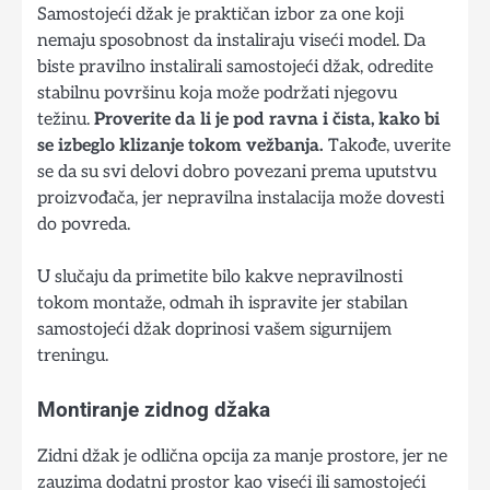
Samostojeći džak je praktičan izbor za one koji
nemaju sposobnost da instaliraju viseći model. Da
biste pravilno instalirali samostojeći džak, odredite
stabilnu površinu koja može podržati njegovu
težinu.
Proverite da li je pod ravna i čista, kako bi
se izbeglo klizanje tokom vežbanja.
Takođe, uverite
se da su svi delovi dobro povezani prema uputstvu
proizvođača, jer nepravilna instalacija može dovesti
do povreda.
U slučaju da primetite bilo kakve nepravilnosti
tokom montaže, odmah ih ispravite jer stabilan
samostojeći džak doprinosi vašem sigurnijem
treningu.
Montiranje zidnog džaka
Zidni džak je odlična opcija za manje prostore, jer ne
zauzima dodatni prostor kao viseći ili samostojeći