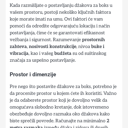
Kada razmišljate o postavljanju džakova za boks u
vašem prostoru, postoji nekoliko ključnih faktora
koje morate imati na umu. Ovi faktori će vam
pomoći da odredite odgovarajuću lokaciju i način
postavljanja, čime će se garantovati efikasnost
vežbanja i sigurnost. Razumevanje
prostornih
zahteva
,
nosivosti konstrukcije
, nivoa
buke i
vibracija
, kao i vašeg
budžeta
su od suštinskog
značaja za uspešno postavljanje.
Prostor i dimenzije
Pre nego što postavite džakove za boks, potrebno je
da procenite prostor u kojem ćete ih koristiti. Važno
je da odaberete prostor koji je dovoljno velik da
omogućava slobodno kretanje, dok istovremeno
obezbeđuje dovoljno razmaka oko džakova kako
biste sprečili povrede. Računajte na minimalno
2
metra razmaka
između džaka i zidova ili drugih