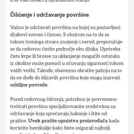
Čišćenje i održavanje površine
Važno je održavati površinu na kojoj su postavljeni
džakovi suvom i čistom. S obzirom na to da se
tokom treninga stvara znojenje i nered, preporučuje
se da redovno čistite područje oko džaka. Upotreba
čiste krpe ili brosse za uklanjanje mogućih ostataka
iz okoline može pomoći u očuvanju sigurnosti tokom
vaših vežbi. Takođe, obavezno obratite pažnju na to
da ne dođe do klizavih površina koje mogu izazvati
ozbiljne povrede
.
Pored redovnog čišćenja, potrebno je povremeno
tretirati površinu specijalizovanim sredstvima za
održavanje koja sprečavaju habanje i štite od
prašine.
Uvek pratite uputstva proizvođača
kada
koristite hemikalije kako biste osigurali najbolji