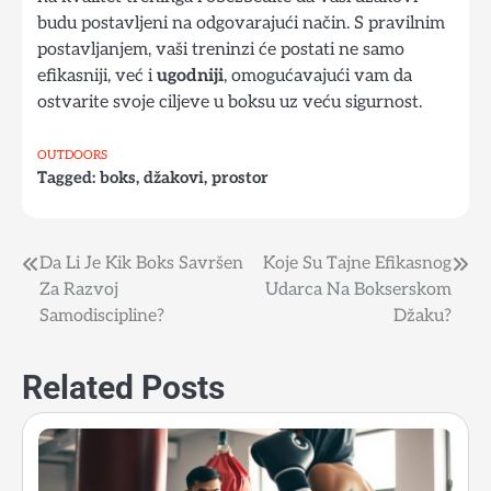
budu postavljeni na odgovarajući način. S pravilnim
postavljanjem, vaši treninzi će postati ne samo
efikasniji, već i
ugodniji
, omogućavajući vam da
ostvarite svoje ciljeve u boksu uz veću sigurnost.
OUTDOORS
Tagged:
boks
,
džakovi
,
prostor
Da Li Je Kik Boks Savršen
Koje Su Tajne Efikasnog
Post
Za Razvoj
Udarca Na Bokserskom
navigation
Samodiscipline?
Džaku?
Related Posts