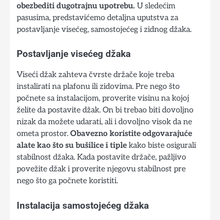
obezbediti dugotrajnu upotrebu.
U sledećim
pasusima, predstavićemo detaljna uputstva za
postavljanje visećeg, samostojećeg i zidnog džaka.
Postavljanje visećeg džaka
Viseći džak zahteva čvrste držače koje treba
instalirati na plafonu ili zidovima. Pre nego što
počnete sa instalacijom, proverite visinu na kojoj
želite da postavite džak. On bi trebao biti dovoljno
nizak da možete udarati, ali i dovoljno visok da ne
ometa prostor.
Obavezno koristite odgovarajuće
alate kao što su bušilice i tiple
kako biste osigurali
stabilnost džaka. Kada postavite držače, pažljivo
povežite džak i proverite njegovu stabilnost pre
nego što ga počnete koristiti.
Instalacija samostojećeg džaka