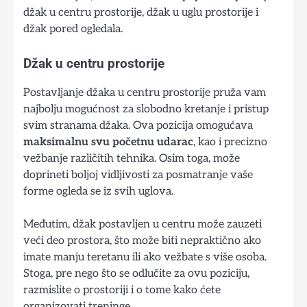
džak u centru prostorije, džak u uglu prostorije i
džak pored ogledala.
Džak u centru prostorije
Postavljanje džaka u centru prostorije pruža vam
najbolju mogućnost za slobodno kretanje i pristup
svim stranama džaka. Ova pozicija omogućava
maksimalnu svu početnu udarac
, kao i precizno
vežbanje različitih tehnika. Osim toga, može
doprineti boljoj vidljivosti za posmatranje vaše
forme ogleda se iz svih uglova.
Međutim, džak postavljen u centru može zauzeti
veći deo prostora, što može biti nepraktično ako
imate manju teretanu ili ako vežbate s više osoba.
Stoga, pre nego što se odlučite za ovu poziciju,
razmislite o prostoriji i o tome kako ćete
organizovati treninge.