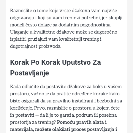
Razmislite o tome koje vrste džakova vam najviše
odgovaraju i koji su vam treninzi potrebni, jer skuplji
modeli često dolaze sa dodatnim pogodnostima.
Ulaganje u kvalitetne džakove može se dugoročno
isplatiti, pružajući vam kvalitetniji trening i
dugotrajnost proizvoda.
Korak Po Korak Uputstvo Za
Postavljanje
Kada odlučite da postavite džakove za boks u vašem
prostoru, važno je da pratite određene korake kako
biste osigurali da su pravilno instalirani i bezbedni za
korišćenje. Prvo, razmislite o prostoru u kojem ćete
ih postaviti — da li je to garaža, podrum ili posebna
prostorija za trening?
Pomoću pravih alata i
materijala, možete olakšati proces postavljanja i