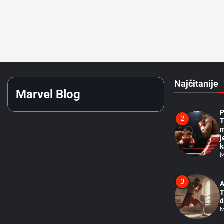
B
U
K
M
R
1
T
K
O
Najčitanije
M
Marvel Blog
P
2
T
m
j
k
M
3
A
T
d
M