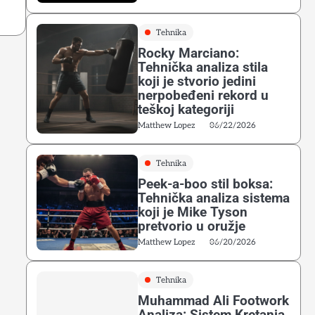
Tehnika
Rocky Marciano:
Tehnička analiza stila
koji je stvorio jedini
nerpobeđeni rekord u
teškoj kategoriji
Matthew Lopez
06/22/2026
Tehnika
Peek-a-boo stil boksa:
Tehnička analiza sistema
koji je Mike Tyson
pretvorio u oružje
Matthew Lopez
06/20/2026
Tehnika
Muhammad Ali Footwork
Analiza: Sistem Kretanja