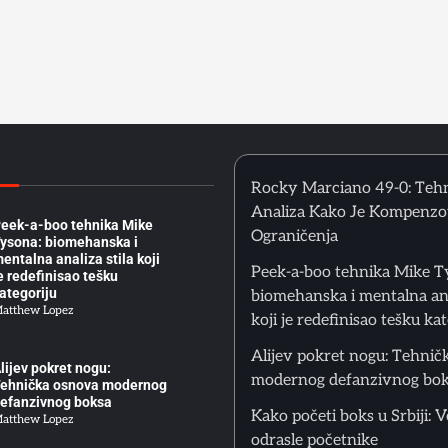
oksera: Vizualizacija,
nutrašnji Dijalog i
ontrola Pažnje u Treningu
atthew Lopez
ocky Marciano 49-0:
ehnička Analiza Kako Je
ompenzovao Fizička
graničenja
atthew Lopez
Rocky Marciano 49-0: Teh
Analiza Kako Je Kompenzo
eek-a-boo tehnika Mike
Ograničenja
ysona: biomehanska i
entalna analiza stila koji
Peek-a-boo tehnika Mike T
e redefinisao tešku
ategoriju
biomehanska i mentalna ana
atthew Lopez
koji je redefinisao tešku ka
Alijev pokret nogu: Tehnič
lijev pokret nogu:
modernog defanzivnog bo
ehnička osnova modernog
efanzivnog boksa
Kako početi boks u Srbiji: V
atthew Lopez
odrasle početnike