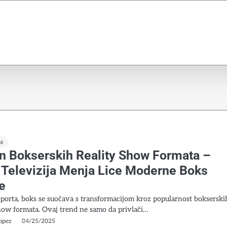
ss
n Bokserskih Reality Show Formata –
 Televizija Menja Lice Moderne Boks
e
sporta, boks se suočava s transformacijom kroz popularnost bokserski
show formata. Ovaj trend ne samo da privlači…
opez
04/25/2025