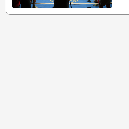
4
K
V
M
5
G
Z
n
M
P
6