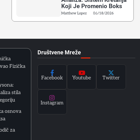
Koji Je Promenio Boks
Matthew Lopez
06/18/2026
Društvene Mreže
nička
vao Fizička
Facebook
Youtube
Twitter
ysona:
liza stila
tegoriju
Instagram
ka osnova
ksa
odič za