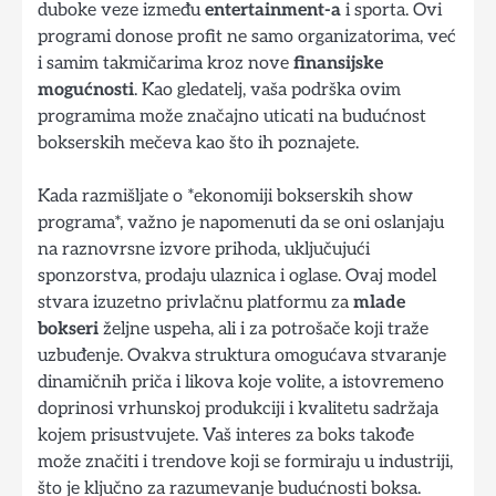
duboke veze između
entertainment-a
i sporta. Ovi
programi donose profit ne samo organizatorima, već
i samim takmičarima kroz nove
finansijske
mogućnosti
. Kao gledatelj, vaša podrška ovim
programima može značajno uticati na budućnost
bokserskih mečeva kao što ih poznajete.
Kada razmišljate o *ekonomiji bokserskih show
programa*, važno je napomenuti da se oni oslanjaju
na raznovrsne izvore prihoda, uključujući
sponzorstva, prodaju ulaznica i oglase. Ovaj model
stvara izuzetno privlačnu platformu za
mlade
bokseri
željne uspeha, ali i za potrošače koji traže
uzbuđenje. Ovakva struktura omogućava stvaranje
dinamičnih priča i likova koje volite, a istovremeno
doprinosi vrhunskoj produkciji i kvalitetu sadržaja
kojem prisustvujete. Vaš interes za boks takođe
može značiti i trendove koji se formiraju u industriji,
što je ključno za razumevanje budućnosti boksa.