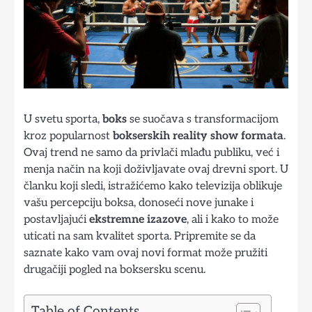
U svetu sporta,
boks
se suočava s transformacijom
kroz popularnost
bokserskih reality show formata
.
Ovaj trend ne samo da privlači mlađu publiku, već i
menja način na koji doživljavate ovaj drevni sport. U
članku koji sledi, istražićemo kako televizija oblikuje
vašu percepciju boksa, donoseći nove junake i
postavljajući
ekstremne izazove
, ali i kako to može
uticati na sam kvalitet sporta. Pripremite se da
saznate kako vam ovaj novi format može pružiti
drugačiji pogled na boksersku scenu.
Table of Contents