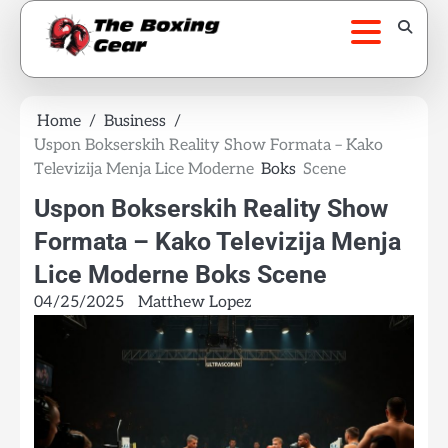
Skip
to
content
Home
Business
Uspon Bokserskih Reality Show Formata – Kako
Televizija Menja Lice Moderne
Boks
Scene
Uspon Bokserskih Reality Show
Formata – Kako Televizija Menja
Lice Moderne Boks Scene
04/25/2025
Matthew Lopez