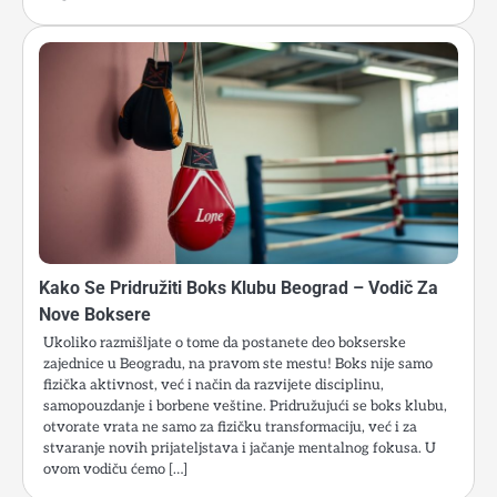
Kako Se Pridružiti Boks Klubu Beograd – Vodič Za
Nove Boksere
Ukoliko razmišljate o tome da postanete deo bokserske
zajednice u Beogradu, na pravom ste mestu! Boks nije samo
fizička aktivnost, već i način da razvijete disciplinu,
samopouzdanje i borbene veštine. Pridružujući se boks klubu,
otvorate vrata ne samo za fizičku transformaciju, već i za
stvaranje novih prijateljstava i jačanje mentalnog fokusa. U
ovom vodiču ćemo […]