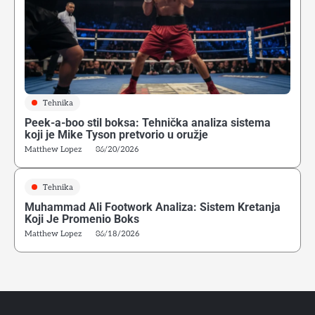
Tehnika
Peek-a-boo stil boksa: Tehnička analiza sistema
koji je Mike Tyson pretvorio u oružje
4
Matthew Lopez
06/20/2026
Kako početi boks u Srbiji: Vodič za odrasle početnike
Matthew Lopez
Tehnika
Muhammad Ali Footwork Analiza: Sistem Kretanja
5
Koji Je Promenio Boks
Greške početnika u ringu: Zašto tehnika iz treninga ne
Matthew Lopez
06/18/2026
funkcioniše u sparingu
Matthew Lopez
6
Psihološka Priprema Boksera: Vizualizacija, Unutrašnji