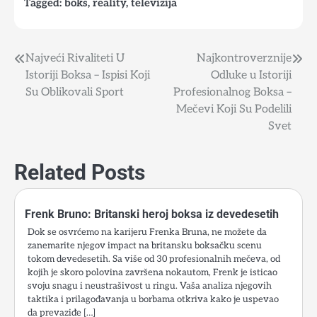
Tagged:
boks
,
reality
,
televizija
Najveći Rivaliteti U
Najkontroverznije
Post
Istoriji Boksa – Ispisi Koji
Odluke u Istoriji
navigation
Su Oblikovali Sport
Profesionalnog Boksa –
Mečevi Koji Su Podelili
Svet
Related Posts
Frenk Bruno: Britanski heroj boksa iz devedesetih
Dok se osvrćemo na karijeru Frenka Bruna, ne možete da
zanemarite njegov impact na britansku boksačku scenu
tokom devedesetih. Sa više od 30 profesionalnih mečeva, od
kojih je skoro polovina završena nokautom, Frenk je isticao
svoju snagu i neustrašivost u ringu. Vaša analiza njegovih
taktika i prilagođavanja u borbama otkriva kako je uspevao
da prevaziđe […]