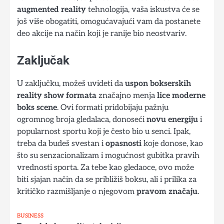
augmented reality
tehnologija, vaša iskustva će se
još više obogatiti, omogućavajući vam da postanete
deo akcije na način koji je ranije bio neostvariv.
Zaključak
U zaključku, možeš uvideti da
uspon bokserskih
reality show formata
značajno menja
lice moderne
boks scene
. Ovi formati pridobijaju pažnju
ogromnog broja gledalaca, donoseći
novu energiju
i
popularnost sportu koji je često bio u senci. Ipak,
treba da budeš svestan i
opasnosti
koje donose, kao
što su senzacionalizam i mogućnost gubitka pravih
vrednosti sporta. Za tebe kao gledaoce, ovo može
biti sjajan način da se približiš boksu, ali i prilika za
kritičko razmišljanje o njegovom
pravom značaju
.
BUSINESS