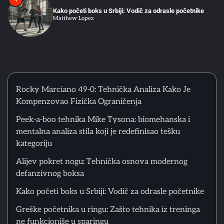
Kako početi boks u Srbiji: Vodič za odrasle početnike
Matthew Lopez
5
Greške početnika u ringu: Zašto tehnika iz treninga ne
funkcioniše u sparingu
Matthew Lopez
Rocky Marciano 49-0: Tehnička Analiza Kako Je
Kompenzovao Fizička Ograničenja
6
Peek-a-boo tehnika Mike Tysona: biomehanska i
Psihološka Priprema Boksera: Vizualizacija, Unutrašnji
mentalna analiza stila koji je redefinisao tešku
Dijalog i Kontrola Pažnje u Treningu
Matthew Lopez
kategoriju
Alijev pokret nogu: Tehnička osnova modernog
defanzivnog boksa
1
Rocky Marciano 49-0: Tehnička Analiza Kako Je
Kompenzovao Fizička Ograničenja
Kako početi boks u Srbiji: Vodič za odrasle početnike
Matthew Lopez
Greške početnika u ringu: Zašto tehnika iz treninga
ne funkcioniše u sparingu