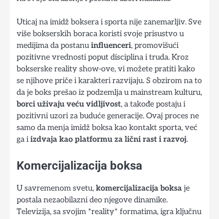
Uticaj na imidž boksera i sporta nije zanemarljiv. Sve
više bokserskih boraca koristi svoje prisustvo u
medijima da postanu
influenceri
, promovišući
pozitivne vrednosti poput disciplina i truda. Kroz
bokserske reality show-ove, vi možete pratiti kako
se njihove priče i karakteri razvijaju. S obzirom na to
da je boks prešao iz podzemlja u mainstream kulturu,
borci uživaju veću vidljivost
, a takođe postaju i
pozitivni uzori za buduće generacije. Ovaj proces ne
samo da menja imidž boksa kao kontakt sporta, već
ga i
izdvaja kao platformu za lični rast i razvoj
.
Komercijalizacija boksa
U savremenom svetu,
komercijalizacija boksa
je
postala nezaobilazni deo njegove dinamike.
Televizija, sa svojim *reality* formatima, igra ključnu