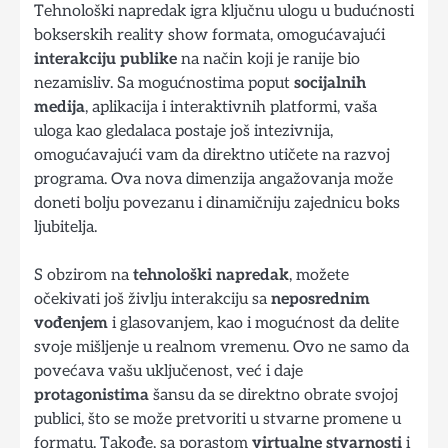
Tehnološki napredak igra ključnu ulogu u budućnosti
bokserskih reality show formata, omogućavajući
interakciju publike
na način koji je ranije bio
nezamisliv. Sa mogućnostima poput
socijalnih
medija
, aplikacija i interaktivnih platformi, vaša
uloga kao gledalaca postaje još intezivnija,
omogućavajući vam da direktno utičete na razvoj
programa. Ova nova dimenzija angažovanja može
doneti bolju povezanu i dinamičniju zajednicu boks
ljubitelja.
S obzirom na
tehnološki napredak
, možete
očekivati još življu interakciju sa
neposrednim
vođenjem
i glasovanjem, kao i mogućnost da delite
svoje mišljenje u realnom vremenu. Ovo ne samo da
povećava vašu uključenost, već i daje
protagonistima
šansu da se direktno obrate svojoj
publici, što se može pretvoriti u stvarne promene u
formatu. Takođe, sa porastom
virtualne stvarnosti
i