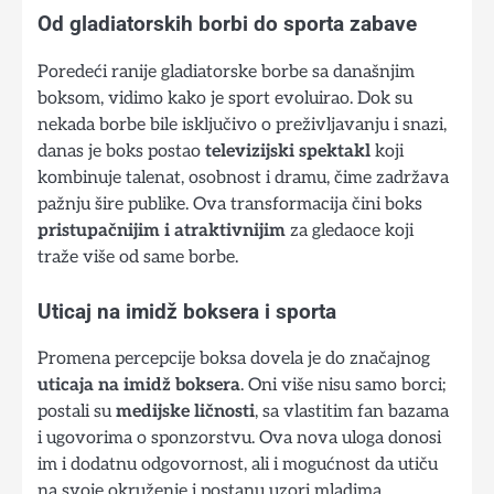
Od gladiatorskih borbi do sporta zabave
Poredeći ranije gladiatorske borbe sa današnjim
boksom, vidimo kako je sport evoluirao. Dok su
nekada borbe bile isključivo o preživljavanju i snazi,
danas je boks postao
televizijski spektakl
koji
kombinuje talenat, osobnost i dramu, čime zadržava
pažnju šire publike. Ova transformacija čini boks
pristupačnijim i atraktivnijim
za gledaoce koji
traže više od same borbe.
Uticaj na imidž boksera i sporta
Promena percepcije boksa dovela je do značajnog
uticaja na imidž boksera
. Oni više nisu samo borci;
postali su
medijske ličnosti
, sa vlastitim fan bazama
i ugovorima o sponzorstvu. Ova nova uloga donosi
im i dodatnu odgovornost, ali i mogućnost da utiču
na svoje okruženje i postanu uzori mladima.