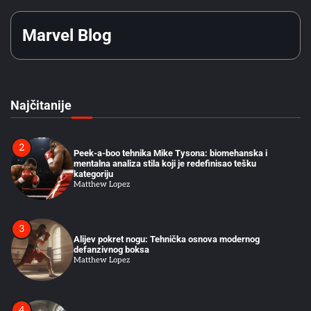
Dijalog i Kontrola Pažnje u Treningu
Matthew Lopez
Marvel Blog
1
Rocky Marciano 49-0: Tehnička Analiza Kako Je
Kompenzovao Fizička Ograničenja
Matthew Lopez
Najčitanije
2
Peek-a-boo tehnika Mike Tysona: biomehanska i
mentalna analiza stila koji je redefinisao tešku
kategoriju
Matthew Lopez
3
Alijev pokret nogu: Tehnička osnova modernog
defanzivnog boksa
Matthew Lopez
4