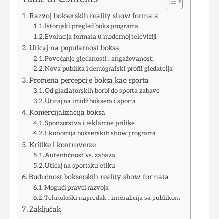
Razvoj bokserskih reality show formata
Istorijski pregled boks programa
Evolucija formata u modernoj televiziji
Uticaj na popularnost boksa
Povećanje gledanosti i angažovanosti
Nova publika i demografski profil gledatelja
Promena percepcije boksa kao sporta
Od gladiatorskih borbi do sporta zabave
Uticaj na imidž boksera i sporta
Komercijalizacija boksa
Sponzorstva i reklamne prilike
Ekonomija bokserskih show programa
Kritike i kontroverze
Autentičnost vs. zabava
Uticaj na sportsku etiku
Budućnost bokserskih reality show formata
Mogući pravci razvoja
Tehnološki napredak i interakcija sa publikom
Zaključak