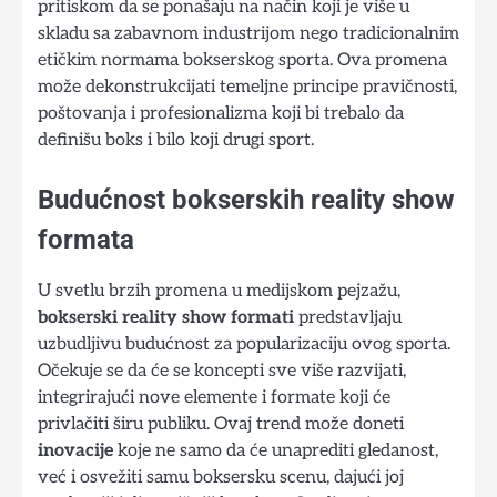
pritiskom da se ponašaju na način koji je više u
skladu sa zabavnom industrijom nego tradicionalnim
etičkim normama bokserskog sporta. Ova promena
može dekonstrukcijati temeljne principe pravičnosti,
poštovanja i profesionalizma koji bi trebalo da
definišu boks i bilo koji drugi sport.
Budućnost bokserskih reality show
formata
U svetlu brzih promena u medijskom pejzažu,
bokserski reality show formati
predstavljaju
uzbudljivu budućnost za popularizaciju ovog sporta.
Očekuje se da će se koncepti sve više razvijati,
integrirajući nove elemente i formate koji će
privlačiti širu publiku. Ovaj trend može doneti
inovacije
koje ne samo da će unaprediti gledanost,
već i osvežiti samu boksersku scenu, dajući joj