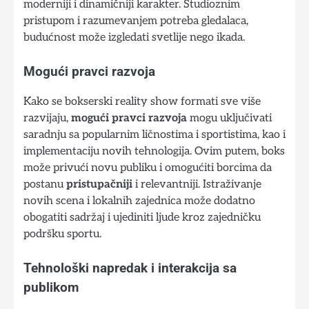
moderniji i dinamičniji karakter. Studioznim
pristupom i razumevanjem potreba gledalaca,
budućnost može izgledati svetlije nego ikada.
Mogući pravci razvoja
Kako se bokserski reality show formati sve više
razvijaju,
mogući pravci razvoja
mogu uključivati
saradnju sa popularnim ličnostima i sportistima, kao i
implementaciju novih tehnologija. Ovim putem, boks
može privući novu publiku i omogućiti borcima da
postanu
pristupačniji
i relevantniji. Istraživanje
novih scena i lokalnih zajednica može dodatno
obogatiti sadržaj i ujediniti ljude kroz zajedničku
podršku sportu.
Tehnološki napredak i interakcija sa
publikom