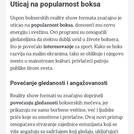
Uticaj na popularnost boksa
Uspon bokserskih reality show formata značajno je
uticao na
popularnost boksa
, donoseći mu novu
energiju i svežinu. Ovi programi su omogućili
gledateljima da steknu dublji uvid u živote boksera,
što je povećalo
interesovanje
za sport. Kako se boks
razvija na malim ekranima, tako se oblikuje i njegovo
mesto u mainstream kulturi, privlačeći pažnju
publike širom sveta.
Povećanje gledanosti i angažovanosti
Reality show formati su značajno doprineli
povećanju gledanosti
bokserskih mečeva, jer
prikazuju ne samo borbene veštine, već i ljudske
priče koje su emotivne i privlačne. Ovaj novi pristup
omogućava stvaranje zajednice entuzijasta koji se
više angažuju sa sadržajem koji gledaju, uključujući