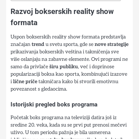
Razvoj bokserskih reality show
formata
Uspon bokserskih reality show formata predstavlja
značajan
trend
u svetu sporta, gde se
nove strategije
prikazivanja bokserskih veština i takmičenja sve
više oslanjaju na zabavne elemente. Ovi programi ne
samo da privlače
širu publiku
, već i doprinose
popularizaciji boksa kao sporta, kombinujući izazove
i
lične priče
takmičara kako bi stvorili emotivnu
povezanost s gledaocima.
Istorijski pregled boks programa
Početak boks programa na televiziji datira još iz
sredine 20. veka, kada su se prvi put prenosi mečevi
uživo. U tom periodu pažnja je bila usmerena