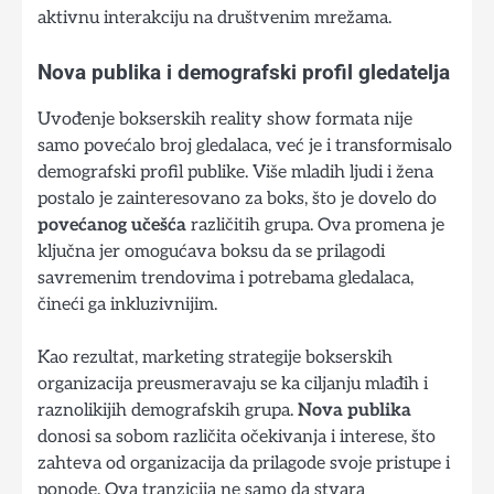
aktivnu interakciju na društvenim mrežama.
Nova publika i demografski profil gledatelja
Uvođenje bokserskih reality show formata nije
samo povećalo broj gledalaca, već je i transformisalo
demografski profil publike. Više mladih ljudi i žena
postalo je zainteresovano za boks, što je dovelo do
povećanog učešća
različitih grupa. Ova promena je
ključna jer omogućava boksu da se prilagodi
savremenim trendovima i potrebama gledalaca,
čineći ga inkluzivnijim.
Kao rezultat, marketing strategije bokserskih
organizacija preusmeravaju se ka ciljanju mlađih i
raznolikijih demografskih grupa.
Nova publika
donosi sa sobom različita očekivanja i interese, što
zahteva od organizacija da prilagode svoje pristupe i
ponode. Ova tranzicija ne samo da stvara