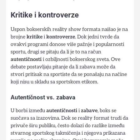
Kritike i kontroverze
Uspon bokserskih reality show formata naišao je na
brojne
kritike
i
kontroverze
. Dok jedni tvrde da
ovakvi programi donose više pažnje i popularnosti
sportu, drugi se pitaju da li je to na račun
autentičnosti
i ozbiljnosti bokserskog sveta. Ove
debate postavljaju pitanje da li zabava može da
stvori pritisak na sportiste da se ponašaju na načine
koji nisu u skladu sa sportskom etikom.
Autentičnost vs. zabava
U borbi između
autentičnosti
i
zabave
, boks se
suočava sa izazovima. Dok se reality format trudi da
privuče širu publiku, često dolazi do razlike između
stvarnog sportskog takmičenja i njegova prikazana