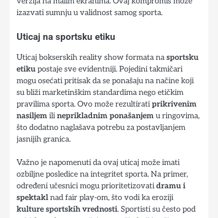
verzija na malim ekranima. Ovaj kompromis može
izazvati sumnju u validnost samog sporta.
Uticaj na sportsku etiku
Uticaj bokserskih reality show formata na
sportsku
etiku
postaje sve evidentniji. Pojedini takmičari
mogu osećati pritisak da se ponašaju na načine koji
su bliži marketinškim standardima nego etičkim
pravilima sporta. Ovo može rezultirati
prikrivenim
nasiljem
ili
neprikladnim ponašanjem
u ringovima,
što dodatno naglašava potrebu za postavljanjem
jasnijih granica.
Važno je napomenuti da ovaj uticaj može imati
ozbiljne posledice na integritet sporta. Na primer,
određeni učesnici mogu prioritetizovati
dramu i
spektakl
nad fair play-om, što vodi ka eroziji
kulture sportskih vrednosti
. Sportisti su često pod