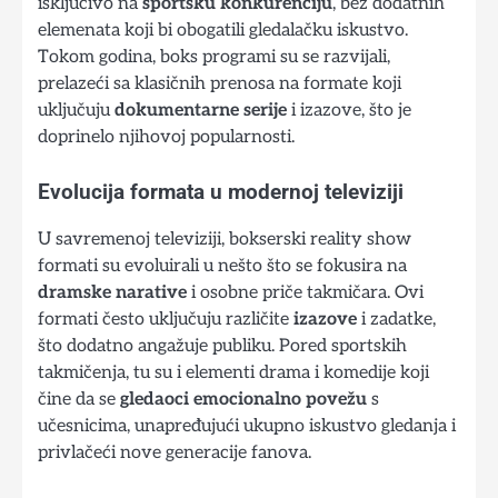
isključivo na
sportsku konkurenciju
, bez dodatnih
elemenata koji bi obogatili gledalačku iskustvo.
Tokom godina, boks programi su se razvijali,
prelazeći sa klasičnih prenosa na formate koji
uključuju
dokumentarne serije
i izazove, što je
doprinelo njihovoj popularnosti.
Evolucija formata u modernoj televiziji
U savremenoj televiziji, bokserski reality show
formati su evoluirali u nešto što se fokusira na
dramske narative
i osobne priče takmičara. Ovi
formati često uključuju različite
izazove
i zadatke,
što dodatno angažuje publiku. Pored sportskih
takmičenja, tu su i elementi drama i komedije koji
čine da se
gledaoci emocionalno povežu
s
učesnicima, unapređujući ukupno iskustvo gledanja i
privlačeći nove generacije fanova.