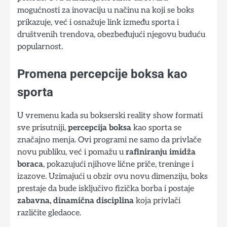
mogućnosti za inovaciju u načinu na koji se boks
prikazuje, već i osnažuje link između sporta i
društvenih trendova, obezbeđujući njegovu buduću
popularnost.
Promena percepcije boksa kao
sporta
U vremenu kada su bokserski reality show formati
sve prisutniji,
percepcija boksa
kao sporta se
značajno menja. Ovi programi ne samo da privlače
novu publiku, već i pomažu u
rafiniranju imidža
boraca
, pokazujući njihove lične priče, treninge i
izazove. Uzimajući u obzir ovu novu dimenziju, boks
prestaje da bude isključivo fizička borba i postaje
zabavna, dinamična disciplina
koja privlači
različite gledaoce.