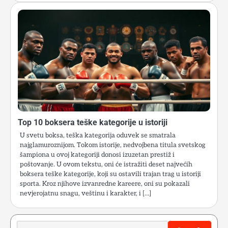
Top 10 boksera teške kategorije u istoriji
U svetu boksa, teška kategorija oduvek se smatrala
najglamuroznijom. Tokom istorije, nedvojbena titula svetskog
šampiona u ovoj kategoriji donosi izuzetan prestiž i
poštovanje. U ovom tekstu, oni će istražiti deset najvećih
boksera teške kategorije, koji su ostavili trajan trag u istoriji
sporta. Kroz njihove izvanredne kareere, oni su pokazali
nevjerojatnu snagu, veštinu i karakter, i […]
Search