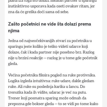
plana iza toga što dolazi. Iskusan partner u sparingu
instinktivno usporava kada oseti ovakav ritam, jer
zna da će greška doći sama od sebe.
Zašto početnici ne vide šta dolazi prema
njima
Jedna od najneočekivanijih stvari za početnika u
sparingu jeste koliko je teško videti udarce koji
dolaze, čak i kada partner nije posebno brz. Razlog
nije u brzini reakcije — razlog je u tome gde početnik
gleda.
Većina početnika fiksira pogled na ruke protivnika.
Logika izgleda intuitivna: ruke udare, dakle gledam
ruke. Ali ruke su poslednja karika u lancu. Do
trenutka kada ih vidite, udarac je već na putu.
Trener koji posmatra sparing može odmah da
prepozna gde bokser gleda — to se vidi po tome kako