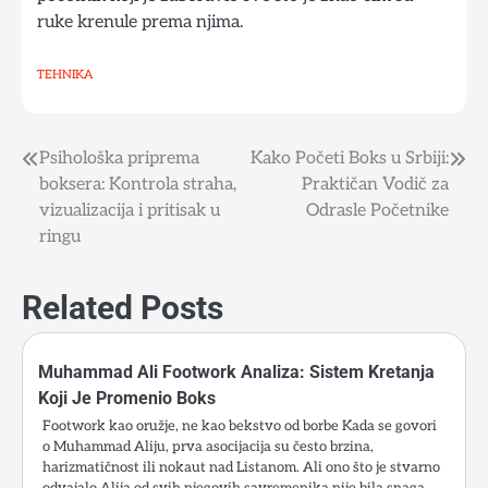
ruke krenule prema njima.
TEHNIKA
Psihološka priprema
Kako Početi Boks u Srbiji:
Post
boksera: Kontrola straha,
Praktičan Vodič za
navigation
vizualizacija i pritisak u
Odrasle Početnike
ringu
Related Posts
Muhammad Ali Footwork Analiza: Sistem Kretanja
Koji Je Promenio Boks
Footwork kao oružje, ne kao bekstvo od borbe Kada se govori
o Muhammad Aliju, prva asocijacija su često brzina,
harizmatičnost ili nokaut nad Listanom. Ali ono što je stvarno
odvajalo Alija od svih njegovih savremenika nije bila snaga