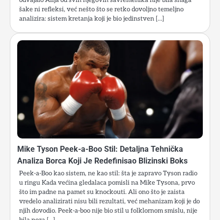
šake ni refleksi, već nešto što se retko dovoljno temeljno
analizira: sistem kretanja koji je bio jedinstven […]
Mike Tyson Peek-a-Boo Stil: Detaljna Tehnička
Analiza Borca Koji Je Redefinisao Blizinski Boks
Peek-a-Boo kao sistem, ne kao stil: šta je zapravo Tyson radio
u ringu Kada većina gledalaca pomisli na Mike Tysona, prvo
što im padne na pamet su knockouti. Ali ono što je zaista
vredelo analizirati nisu bili rezultati, već mehanizam koji je do
njih dovodio. Peek-a-boo nije bio stil u folklornom smislu, nije
bila poza […]