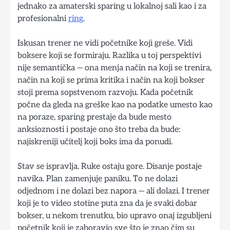
jednako za amaterski sparing u lokalnoj sali kao i za
profesionalni
ring
.
Iskusan trener ne vidi početnike koji greše. Vidi
boksere koji se formiraju. Razlika u toj perspektivi
nije semantička — ona menja način na koji se trenira,
način na koji se prima kritika i način na koji bokser
stoji prema sopstvenom razvoju. Kada početnik
počne da gleda na greške kao na podatke umesto kao
na poraze, sparing prestaje da bude mesto
anksioznosti i postaje ono što treba da bude:
najiskreniji učitelj koji boks ima da ponudi.
Stav se ispravlja. Ruke ostaju gore. Disanje postaje
navika. Plan zamenjuje paniku. To ne dolazi
odjednom i ne dolazi bez napora — ali dolazi. I trener
koji je to video stotine puta zna da je svaki dobar
bokser, u nekom trenutku, bio upravo onaj izgubljeni
početnik koji je zaboravio sve što je znao čim su