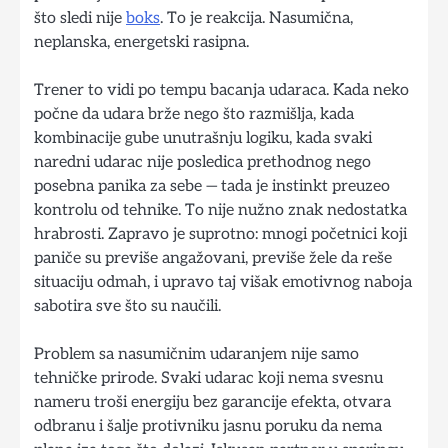
što sledi nije
boks
. To je reakcija. Nasumična,
neplanska, energetski rasipna.
Trener to vidi po tempu bacanja udaraca. Kada neko
počne da udara brže nego što razmišlja, kada
kombinacije gube unutrašnju logiku, kada svaki
naredni udarac nije posledica prethodnog nego
posebna panika za sebe — tada je instinkt preuzeo
kontrolu od tehnike. To nije nužno znak nedostatka
hrabrosti. Zapravo je suprotno: mnogi početnici koji
paniče su previše angažovani, previše žele da reše
situaciju odmah, i upravo taj višak emotivnog naboja
sabotira sve što su naučili.
Problem sa nasumičnim udaranjem nije samo
tehničke prirode. Svaki udarac koji nema svesnu
nameru troši energiju bez garancije efekta, otvara
odbranu i šalje protivniku jasnu poruku da nema