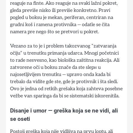
reaguje na finte. Ako reaguje na svaki lažni pokret,
gleda previše nisko ili previše konkretno. Pravi
pogled u boksu je mekan, periferan, centriran na
grudni koš i ramena protivnika — odatle se čita
namera pre nego što se pretvori u pokret.
Vezano za to je i problem takozvanog “zatvaranja
očiju” u trenutku primanja udarca. Mnogi početnici
to rade nesvesno, kao biološka zaštitna reakcija. Ali
zatvorene oči u boksu znače da ste slepи u
najosetljivijem trenutku — upravo onda kada bi
trebalo da vidite gde ste, gde je protivnik i šta sledi.
Ovo je jedna od retkih grešaka koja zahteva posebne
vežbe van sparinga da bi se sistematski iskorenitila.
Disanje i umor — greška koja se ne vidi, ali
se oseti
Postoji greška koja nije vidljiva na prvu loptu, ali