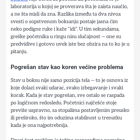
laboratorija u kojoj se proverava šta je zaista naučio,
a ne šta misli da zna. Razlika između ta dva nivoa
svesti o sopstvenom boksanju postaje jasna čim
neko podigne ruke i kaže “idi”. U tim sekundama,
greške početnika u ringu nisu slučajnost — one su
predvidive i gotovo uvek iste bez obzira na to ko je u
pitanju.
Pogrešan stav kao koren većine problema
Stav u boksu nije samo pozicija tela — to je osnova iz
koje dolazi svaki udarac, svako izbegavanje i svaki
korak. Kada je stav pogrešan, sve ostalo se raspada
po logičnom redosledu. Početnici najčešće stoje
previše uspravno, sa stopalima postavljenim preusko
ili preširoko, što im oduzima stabilnost u trenutku
kada je ona najpotrebnija.