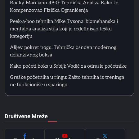
Rocky Marciano 49-0: Tehnička Analiza Kako Je
Kompenzovao Fizička Ograničenja
6
Peek-a-boo tehnika Mike Tysona: biomehanska i
Psihološka Priprema Boksera: Vizualizacija, Unutrašnji
mentalna analiza stila koji je redefinisao tešku
Dijalog i Kontrola Pažnje u Treningu
Matthew Lopez
kategoriju
Alijev pokret nogu: Tehnička osnova modernog
defanzivnog boksa
1
Rocky Marciano 49-0: Tehnička Analiza Kako Je
Kompenzovao Fizička Ograničenja
Kako početi boks u Srbiji: Vodič za odrasle početnike
Matthew Lopez
Greške početnika u ringu: Zašto tehnika iz treninga
ne funkcioniše u sparingu
2
Peek-a-boo tehnika Mike Tysona: biomehanska i
mentalna analiza stila koji je redefinisao tešku
kategoriju
Matthew Lopez
Društvene Mreže
3
Alijev pokret nogu: Tehnička osnova modernog
defanzivnog boksa