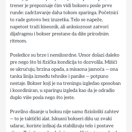
trener je prepoznaje čim vidi bokserа posle prve
runde: zadržavanje daha tokom sparinga. Početnici
to rade gotovo bez izuzetka. Telo se napeže,
napetost traži kiseonik, ali anksioznost zatvori
dijafragmu i bokser prestane da diše prirodnim
ritmom.
Posledice su brze i nemilosrdne. Umor dolazi daleko
pre nego što bi fizička kondicija to dozvolila. Mišići
se ukrućuju, brzina opada, a misaona jasnoća — ona
tanka linija između tehnike i panike — potpuno
nestaje. Bokser koji je na treningu izgledao sposoban
i koordiniran, u sparingu izgleda kao da je odradio
duplo više posla nego što jeste.
Pravilno disanje u boksu nije samo fiziološki zahtev
— to je taktički alat. Iskusni bokseri dišu uz svaki
udarac, koriste izdisaj da stabilizuju telo i postave