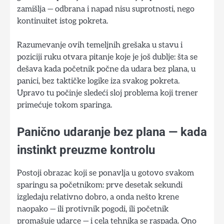
zamišlja — odbrana i napad nisu suprotnosti, nego
kontinuitet istog pokreta.
Razumevanje ovih temeljnih grešaka u stavu i
poziciji ruku otvara pitanje koje je još dublje: šta se
dešava kada početnik počne da udara bez plana, u
panici, bez taktičke logike iza svakog pokreta.
Upravo tu počinje sledeći sloj problema koji trener
primećuje tokom sparinga.
Panično udaranje bez plana — kada
instinkt preuzme kontrolu
Postoji obrazac koji se ponavlja u gotovo svakom
sparingu sa početnikom: prve desetak sekundi
izgledaju relativno dobro, a onda nešto krene
naopako — ili protivnik pogodi, ili početnik
promašuje udarce — i cela tehnika se raspada. Ono