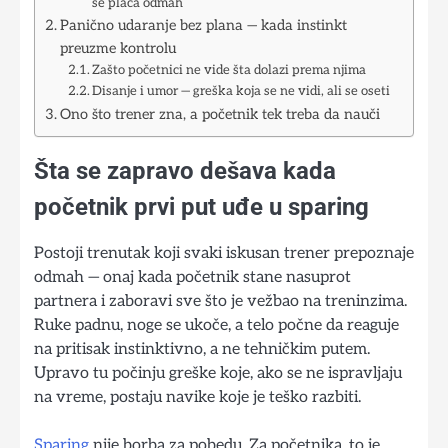
se plaća odmah
Panično udaranje bez plana — kada instinkt
preuzme kontrolu
Zašto početnici ne vide šta dolazi prema njima
Disanje i umor — greška koja se ne vidi, ali se oseti
Ono što trener zna, a početnik tek treba da nauči
Šta se zapravo dešava kada
početnik prvi put uđe u sparing
Postoji trenutak koji svaki iskusan trener prepoznaje
odmah — onaj kada početnik stane nasuprot
partnera i zaboravi sve što je vežbao na treninzima.
Ruke padnu, noge se ukoče, a telo počne da reaguje
na pritisak instinktivno, a ne tehničkim putem.
Upravo tu počinju greške koje, ako se ne ispravljaju
na vreme, postaju navike koje je teško razbiti.
Sparing
nije borba za pobedu. Za početnika, to je