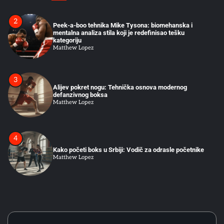
2
Peek-a-boo tehnika Mike Tysona: biomehanska i
mentalna analiza stila koji je redefinisao tešku
kategoriju
Matthew Lopez
3
Alijev pokret nogu: Tehnička osnova modernog
defanzivnog boksa
Matthew Lopez
4
Kako početi boks u Srbiji: Vodič za odrasle početnike
Matthew Lopez
5
Greške početnika u ringu: Zašto tehnika iz treninga ne
funkcioniše u sparingu
Matthew Lopez