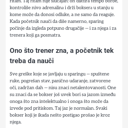
ritam. Taj ritam nije slučajan: on diktira tempo borbe,
kontroliše nivo adrenalinа i drži bokserа u stanju u
kome može da donosi odluke, a ne samo da reaguje.
Kada početnik nauči da diše namerno, sparing
počinje da izgleda potpuno drugačije — i za njega i za
trenera koji ga posmatra.
Ono što trener zna, a početnik tek
treba da nauči
Sve greške koje se javljaju u sparingu — spuštene
ruke, pogrešan stav, panično udaranje, zatvorene
oči, zadržan dah — nisu znaci netalentovanosti. One
su znaci da se bokser još uvek bori sa jazom između
onoga što zna intelektualno i onoga što može da
izvede pod pritiskom. Taj jaz je normalan. Svaki
bokser koji je ikada nešto postigao prošao je kroz
njega.