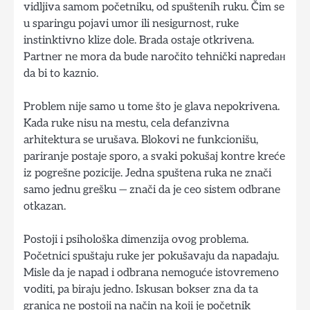
vidljiva samom početniku, od spuštenih ruku. Čim se
u sparingu pojavi umor ili nesigurnost, ruke
instinktivno klize dole. Brada ostaje otkrivena.
Partner ne mora da bude naročito tehnički napredан
da bi to kaznio.
Problem nije samo u tome što je glava nepokrivena.
Kada ruke nisu na mestu, cela defanzivna
arhitektura se urušava. Blokovi ne funkcionišu,
pariranje postaje sporo, a svaki pokušaj kontre kreće
iz pogrešne pozicije. Jedna spuštena ruka ne znači
samo jednu grešku — znači da je ceo sistem odbrane
otkazan.
Postoji i psihološka dimenzija ovog problema.
Početnici spuštaju ruke jer pokušavaju da napadaju.
Misle da je napad i odbrana nemoguće istovremeno
voditi, pa biraju jedno. Iskusan bokser zna da ta
granica ne postoji na način na koji je početnik