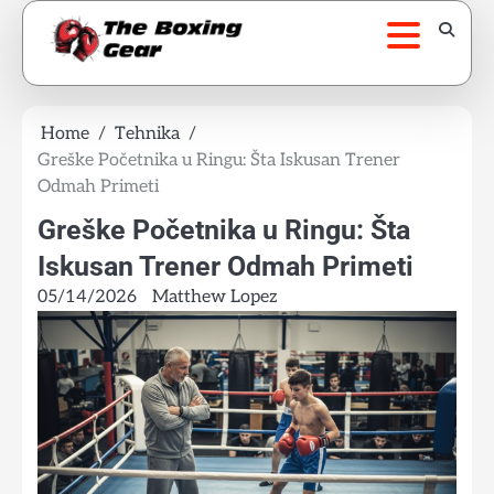
Skip
to
content
Home
Tehnika
Greške Početnika u Ringu: Šta Iskusan Trener
Odmah Primeti
Greške Početnika u Ringu: Šta
Iskusan Trener Odmah Primeti
05/14/2026
Matthew Lopez