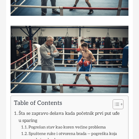
Table of Contents
Šta se zapravo dešava kada početnik prvi put uđe
u sparing
Pogrešan stav kao koren većine problema
Spuštene ruke i otvorena brada — pogreška koja