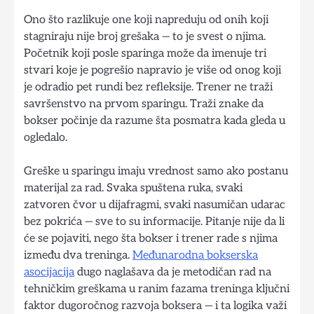
Ono što razlikuje one koji napreduju od onih koji
stagniraju nije broj grešaka — to je svest o njima.
Početnik koji posle sparinga može da imenuje tri
stvari koje je pogrešio napravio je više od onog koji
je odradio pet rundi bez refleksije. Trener ne traži
savršenstvo na prvom sparingu. Traži znake da
bokser počinje da razume šta posmatra kada gleda u
ogledalo.
Greške u sparingu imaju vrednost samo ako postanu
materijal za rad. Svaka spuštena ruka, svaki
zatvoren čvor u dijafragmi, svaki nasumičan udarac
bez pokrića — sve to su informacije. Pitanje nije da li
će se pojaviti, nego šta bokser i trener rade s njima
između dva treninga.
Međunarodna bokserska
asocijacija
dugo naglašava da je metodičan rad na
tehničkim greškama u ranim fazama treninga ključni
faktor dugoročnog razvoja boksera — i ta logika važi