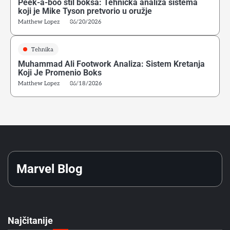
Peek-a-boo stil boksa: Tehnička analiza sistema
koji je Mike Tyson pretvorio u oružje
4
Matthew Lopez
06/20/2026
Kako početi boks u Srbiji: Vodič za odrasle početnike
Matthew Lopez
Tehnika
Muhammad Ali Footwork Analiza: Sistem Kretanja
5
Koji Je Promenio Boks
Greške početnika u ringu: Zašto tehnika iz treninga ne
Matthew Lopez
06/18/2026
funkcioniše u sparingu
Matthew Lopez
6
Psihološka Priprema Boksera: Vizualizacija, Unutrašnji
Dijalog i Kontrola Pažnje u Treningu
Matthew Lopez
Marvel Blog
1
Rocky Marciano 49-0: Tehnička Analiza Kako Je
Kompenzovao Fizička Ograničenja
Matthew Lopez
Najčitanije