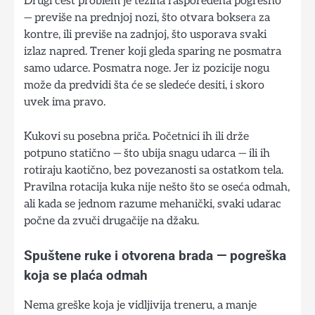
Drugi čest problem je težina raspoređena pogrešno
— previše na prednjoj nozi, što otvara bokserа za
kontre, ili previše na zadnjoj, što usporava svaki
izlaz napred. Trener koji gleda sparing ne posmatra
samo udarce. Posmatra noge. Jer iz pozicije nogu
može da predvidi šta će se sledeće desiti, i skoro
uvek ima pravo.
Kukovi su posebna priča. Početnici ih ili drže
potpuno statično — što ubija snagu udarca — ili ih
rotiraju kaotično, bez povezanosti sa ostatkom tela.
Pravilna rotacija kuka nije nešto što se oseća odmah,
ali kada se jednom razume mehanički, svaki udarac
počne da zvuči drugačije na džaku.
Spuštene ruke i otvorena brada — pogreška
koja se plaća odmah
Nema greške koja je vidljivija treneru, a manje