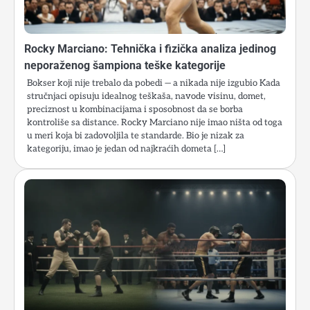
Rocky Marciano: Tehnička i fizička analiza jedinog
neporaženog šampiona teške kategorije
Bokser koji nije trebalo da pobedi — a nikada nije izgubio Kada
stručnjaci opisuju idealnog teškaša, navode visinu, domet,
preciznost u kombinacijama i sposobnost da se borba
kontroliše sa distance. Rocky Marciano nije imao ništa od toga
u meri koja bi zadovoljila te standarde. Bio je nizak za
kategoriju, imao je jedan od najkraćih dometa […]