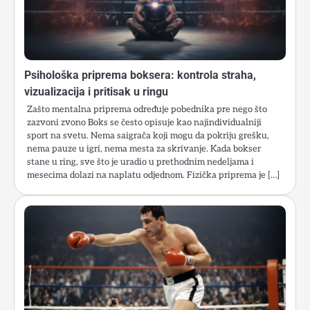
Psihološka priprema boksera: kontrola straha,
vizualizacija i pritisak u ringu
Zašto mentalna priprema određuje pobednika pre nego što
zazvoni zvono Boks se često opisuje kao najindividualniji
sport na svetu. Nema saigrača koji mogu da pokriju grešku,
nema pauze u igri, nema mesta za skrivanje. Kada bokser
stane u ring, sve što je uradio u prethodnim nedeljama i
mesecima dolazi na naplatu odjednom. Fizička priprema je […]