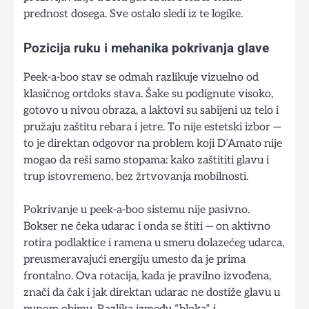
prednost dosega. Sve ostalo sledi iz te logike.
Pozicija ruku i mehanika pokrivanja glave
Peek-a-boo stav se odmah razlikuje vizuelno od
klasičnog ortdoks stava. Šake su podignute visoko,
gotovo u nivou obraza, a laktovi su sabijeni uz telo i
pružaju zaštitu rebara i jetre. To nije estetski izbor —
to je direktan odgovor na problem koji D’Amato nije
mogao da reši samo stopama: kako zaštititi glavu i
trup istovremeno, bez žrtvovanja mobilnosti.
Pokrivanje u peek-a-boo sistemu nije pasivno.
Bokser ne čeka udarac i onda se štiti — on aktivno
rotira podlaktice i ramena u smeru dolazećeg udarca,
preusmeravajući energiju umesto da je prima
frontalno. Ova rotacija, kada je pravilno izvođena,
znači da čak i jak direktan udarac ne dostiže glavu u