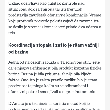
u klinč doživljava kao gubitak kontrole nad
situacijom, dok za Tajsona taj isti trenutak
predstavlja završetak ofanzivne kombinacije. Vreme
koje protivnik provede pokušavajući da razume šta
se desilo je vreme u kome je već primio dva udarca u
telo.
Koordinacija stopala i zašto je ritam važniji
od brzine
Jedna od najčešćih zabluda o Tajsonovom stilu jeste
da je njegova efikasnost bila produkt izuzetne fizičke
brzine. Brzina je bila prisutna, ali nije bila ključni
faktor. Ono što je zaista pravilo razliku bio je ritam —
preciznost tajminga kojim su se odbrambeni i
ofanzivni pokreti smenjivali u neprekinutom toku.
D’Amato je u treninzima koristio metod koji je
podrazumevao rad sa ritam-vreom i specifične drile