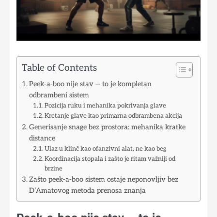
Table of Contents
Peek-a-boo nije stav — to je kompletan
odbrambeni sistem
Pozicija ruku i mehanika pokrivanja glave
Kretanje glave kao primarna odbrambena akcija
Generisanje snage bez prostora: mehanika kratke
distance
Ulaz u klinč kao ofanzivni alat, ne kao beg
Koordinacija stopala i zašto je ritam važniji od
brzine
Zašto peek-a-boo sistem ostaje neponovljiv bez
D’Amatovog metoda prenosa znanja