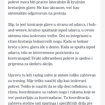
pokret mora biti praćen lateralnim ili kružnim
kretanjem glave. Ne kao ukrasom, već kao
sistemskim odgovorom na pretnju.
Slip, to jest izmicanje glave u stranu od udarca, i bob-
and-weave, kružno spuštanje ispod udarca, u ovom
sistemu nisu izolovane vežbe. Oni su integrisani u
ritam kretanja bokserovih nogu. Kada se bokser
kreće u levo, glava ide u desno. Kada se spušta ispod
udarca, telo se istovremeno pozicionira za
kontranapad. Svaki odbrambeni pokret je ujedno i
priprema za sledeću akciju.
Upravo tu leži razlog zašto je sistem toliko zahtevan
za trening. Nije teško naučiti slip kao izolovani
pokret. Teško je naučiti da se slip desi refleksno, u
ritmu, koordinisano sa radom nogu i rukama koje se
već postavljaju za kontraudarac. Ta koordinacija
zahteva stotine sati sparinga i specifičnih drila pre