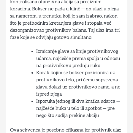
kontrolisana ofanzivna akcija sa preciznim
koracima. Bokser ne pada u klinč — on ulazi u njega
sa namerom, u trenutku koji je sam izabrao, nakon
što je prethodnim kretanjem glave i stopala već
dezorganizovao protivnikov balans. Taj ulaz ima tri
faze koje se odvijaju gotovo simultano:
Izmicanje glave sa linije protivnikovog
udarca, najčešće prema spolja u odnosu
na protivnikovu prednju ruku
Korak kojim se bokser pozicionira uz
protivnikovo telo, pri čemu sopstvena
glava dolazi uz protivnikovo rame, a ne
ispred njega
Isporuka jednog ili dva kratka udarca —
najčešće huka u telo ili apotkot — pre
nego što sudija prekine akciju
Ova sekvenca je posebno efikasna jer protivnik ulaz