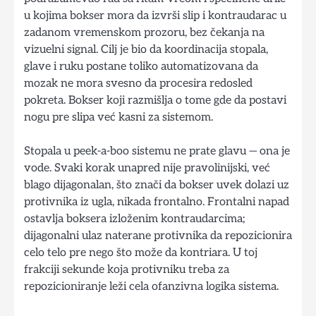
u kojima bokser mora da izvrši slip i kontraudarac u
zadanom vremenskom prozoru, bez čekanja na
vizuelni signal. Cilj je bio da koordinacija stopala,
glave i ruku postane toliko automatizovana da
mozak ne mora svesno da procesira redosled
pokreta. Bokser koji razmišlja o tome gde da postavi
nogu pre slipa već kasni za sistemom.
Stopala u peek-a-boo sistemu ne prate glavu — ona je
vode. Svaki korak unapred nije pravolinijski, već
blago dijagonalan, što znači da bokser uvek dolazi uz
protivnika iz ugla, nikada frontalno. Frontalni napad
ostavlja boksera izloženim kontraudarcima;
dijagonalni ulaz naterane protivnika da repozicionira
celo telo pre nego što može da kontriara. U toj
frakciji sekunde koja protivniku treba za
repozicioniranje leži cela ofanzivna logika sistema.