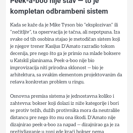
Peek-a-boo nije stav — to je
kompletan odbrambeni sistem
Kada se kaže da je Mike Tyson bio “eksplozivan” ili
“nečitljiv”, ta opservacija je tačna, ali nepotpuna. Iza
svake od tih osobina stajao je metodičan sistem koji
je njegov trener Kasijus D’Amato razradio tokom
decenija, pre nego što ga je primio na mlade boksere
u Katskil planinama. Peek-a-boo nije bio
improvizacija niti prirodna sklonost — bio je
arhitektura, sa svakim elementom projektovanim da
rešava konkretan problem u ringu.
Osnovna premisa sistema je jednostavna koliko i
zahtevna: bokser koji dolazi iz niže kategorije i bori
se protiv težih, dužih protivnika mora da neutrališe
distancu pre nego što mu ona škodi. D’Amato nije
dizajnirao peek-a-boo za napad — dizajnirao ga je za
preživljavanje u zoni gde kraći bokser nema