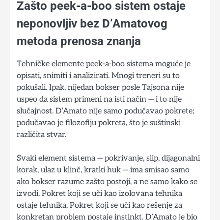
Zašto peek-a-boo sistem ostaje
neponovljiv bez D’Amatovog
metoda prenosa znanja
Tehničke elemente peek-a-boo sistema moguće je
opisati, snimiti i analizirati. Mnogi treneri su to
pokušali. Ipak, nijedan bokser posle Tajsona nije
uspeo da sistem primeni na isti način — i to nije
slučajnost. D’Amato nije samo podučavao pokrete;
podučavao je filozofiju pokreta, što je suštinski
različita stvar.
Svaki element sistema — pokrivanje, slip, dijagonalni
korak, ulaz u klinč, kratki huk — ima smisao samo
ako bokser razume zašto postoji, a ne samo kako se
izvodi. Pokret koji se uči kao izolovana tehnika
ostaje tehnika. Pokret koji se uči kao rešenje za
konkretan problem postaje instinkt. D’Amato je bio