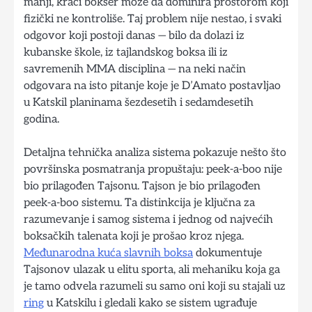
manji, kraći bokser može da dominira prostorom koji
fizički ne kontroliše. Taj problem nije nestao, i svaki
odgovor koji postoji danas — bilo da dolazi iz
kubanske škole, iz tajlandskog boksa ili iz
savremenih MMA disciplina — na neki način
odgovara na isto pitanje koje je D’Amato postavljao
u Katskil planinama šezdesetih i sedamdesetih
godina.
Detaljna tehnička analiza sistema pokazuje nešto što
površinska posmatranja propuštaju: peek-a-boo nije
bio prilagođen Tajsonu. Tajson je bio prilagođen
peek-a-boo sistemu. Ta distinkcija je ključna za
razumevanje i samog sistema i jednog od najvećih
boksačkih talenata koji je prošao kroz njega.
Međunarodna kuća slavnih boksa
dokumentuje
Tajsonov ulazak u elitu sporta, ali mehaniku koja ga
je tamo odvela razumeli su samo oni koji su stajali uz
ring
u Katskilu i gledali kako se sistem ugrađuje