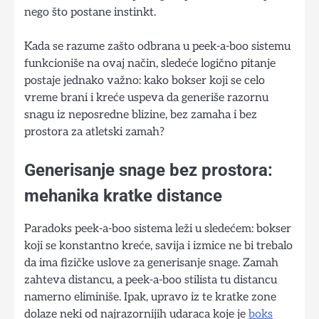
nego što postane instinkt.
Kada se razume zašto odbrana u peek-a-boo sistemu
funkcioniše na ovaj način, sledeće logično pitanje
postaje jednako važno: kako bokser koji se celo
vreme brani i kreće uspeva da generiše razornu
snagu iz neposredne blizine, bez zamaha i bez
prostora za atletski zamah?
Generisanje snage bez prostora:
mehanika kratke distance
Paradoks peek-a-boo sistema leži u sledećem: bokser
koji se konstantno kreće, savija i izmice ne bi trebalo
da ima fizičke uslove za generisanje snage. Zamah
zahteva distancu, a peek-a-boo stilista tu distancu
namerno eliminiše. Ipak, upravo iz te kratke zone
dolaze neki od najrazornijih udaraca koje je
boks