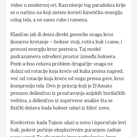
video u modernoj eri. Razrešenje tog paradoksa krije
se u načinu na koji sistem koristi kinetičku energiju
celog tela, a ne samo ruke i ramena.
Klasičan jab ili desni direkt generiše snagu kroz
linearno kretanje — bokser stoji, rotira kuk i rame, i
prenosi energiju kroz pestnicu. Taj model
podrazumeva određeni prostor između boksera.
Peek-a-boo rešava problem drugačije: snaga ne
dolazi od rotacije koja kreće od kuka prema napred,
već od rotacije koja kreće od nogu prema gore, kroz
kompresiju tela. Ovo je princip koji je D’Amato
preuzeo delimično iz proučavanja azijskih borilačkih
veština, a delimično iz sopstvene analize šta se
fizički dešava kada bokser udari iz klinč zone.
Konkretno: kada Tajson ulazi u zonu i isporučuje levi
huk, pokret počinje eksplozivnim guranjem zadnje