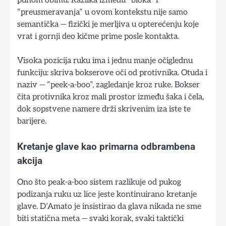
punom obimu. Razlika između “bloka” i
“preusmeravanja” u ovom kontekstu nije samo
semantička — fizički je merljiva u opterećenju koje
vrat i gornji deo kičme prime posle kontakta.
Visoka pozicija ruku ima i jednu manje očiglednu
funkciju: skriva bokserove oči od protivnika. Otuda i
naziv — “peek-a-boo”, zagledanje kroz ruke. Bokser
čita protivnika kroz mali prostor između šaka i čela,
dok sopstvene namere drži skrivenim iza iste te
barijere.
Kretanje glave kao primarna odbrambena
akcija
Ono što peak-a-boo sistem razlikuje od pukog
podizanja ruku uz lice jeste kontinuirano kretanje
glave. D’Amato je insistirao da glava nikada ne sme
biti statična meta — svaki korak, svaki taktički