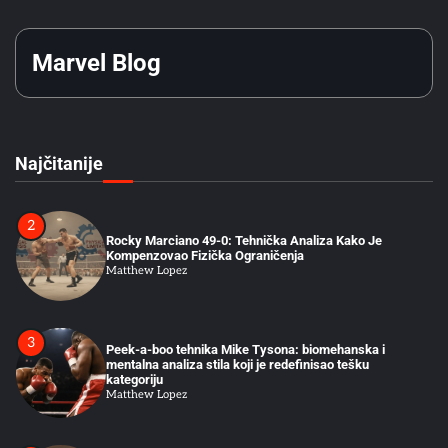
funkcioniše u sparingu
Matthew Lopez
Marvel Blog
1
Stilovi Boksa: Zašto Određene Taktike Sistematski
Pobeđuju Druge
Matthew Lopez
Najčitanije
2
Rocky Marciano 49-0: Tehnička Analiza Kako Je
Kompenzovao Fizička Ograničenja
Matthew Lopez
3
Peek-a-boo tehnika Mike Tysona: biomehanska i
mentalna analiza stila koji je redefinisao tešku
kategoriju
Matthew Lopez
4