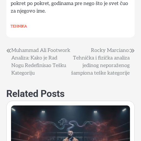
pokret po pokret, godinama pre nego što je svet čuo
za njegovo ime.
TEHNIKA
Muhammad Ali Footwork
Rocky Marciano:
Post
Analiza: Kako je Rad
Tehnička i fizička analiza
navigation
Nogu Redefinisao Tešku
jedinog neporaženog
Kategoriju
šampiona teške kategorije
Related Posts