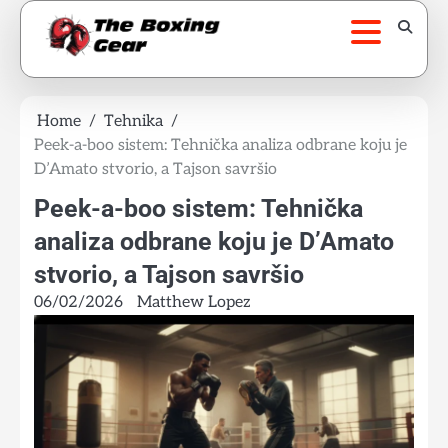
Skip
to
content
Home
Tehnika
Peek-a-boo sistem: Tehnička analiza odbrane koju je
D’Amato stvorio, a Tajson savršio
Peek-a-boo sistem: Tehnička
analiza odbrane koju je D’Amato
stvorio, a Tajson savršio
06/02/2026
Matthew Lopez