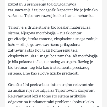
izuzetan u prenošenju tog drugog nivoa
razumevanja, i taj pedagoški kapacitet bio je jednako
važan za Tajsonov razvoj koliko i sama mehanika.
Tajson je, s druge strane, bio idealan materijal za
sistem. Njegova morfologija — nizak centar
gravitacije, široka ramena, eksplozivna snaga zadnje
lože — bila je gotovo savršeno prilagođena
zahtevima stila koji traži kompresiju tela,
eksplozivan ulaz i snagu bez zamaha. Ali morfologija
je bila polazna tačka, ne razlog za uspeh. Razlog je
bio tretman tog tela kao instrumenta preciznog
sistema, a ne kao sirove fizičke prednosti.
Ono što čini peek-a-boo sistem trajno relevantnim
za analizu nije nostalgija za Tajsonovom karijerom.
Relevantnost leži u tome što sistem artikuliše
odgovor na fundamentalni problem u boksu: kako