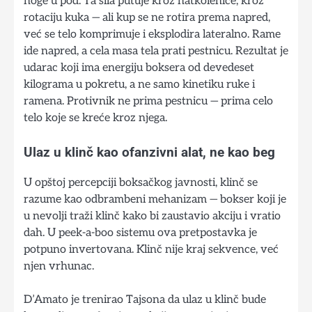
noge u pod. Ta sila putuje kroz natkolenice, kroz
rotaciju kuka — ali kup se ne rotira prema napred,
već se telo komprimuje i eksplodira lateralno. Rame
ide napred, a cela masa tela prati pestnicu. Rezultat je
udarac koji ima energiju boksera od devedeset
kilograma u pokretu, a ne samo kinetiku ruke i
ramena. Protivnik ne prima pestnicu — prima celo
telo koje se kreće kroz njega.
Ulaz u klinč kao ofanzivni alat, ne kao beg
U opštoj percepciji boksačkog javnosti, klinč se
razume kao odbrambeni mehanizam — bokser koji je
u nevolji traži klinč kako bi zaustavio akciju i vratio
dah. U peek-a-boo sistemu ova pretpostavka je
potpuno invertovana. Klinč nije kraj sekvence, već
njen vrhunac.
D’Amato je trenirao Tajsona da ulaz u klinč bude