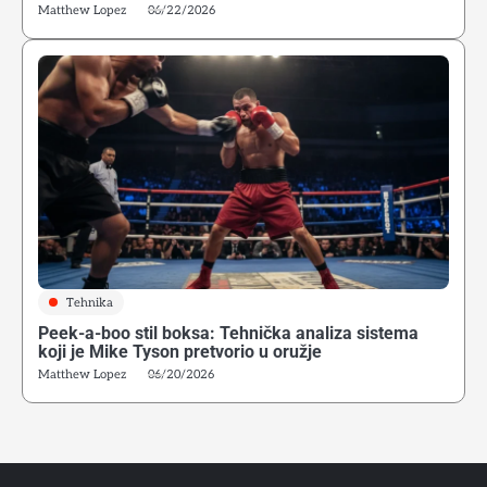
Matthew Lopez
06/22/2026
4
Alijev pokret nogu: Tehnička osnova modernog
defanzivnog boksa
Matthew Lopez
Tehnika
5
Peek-a-boo stil boksa: Tehnička analiza sistema
koji je Mike Tyson pretvorio u oružje
Kako početi boks u Srbiji: Vodič za odrasle početnike
Matthew Lopez
Matthew Lopez
06/20/2026
6
Greške početnika u ringu: Zašto tehnika iz treninga ne