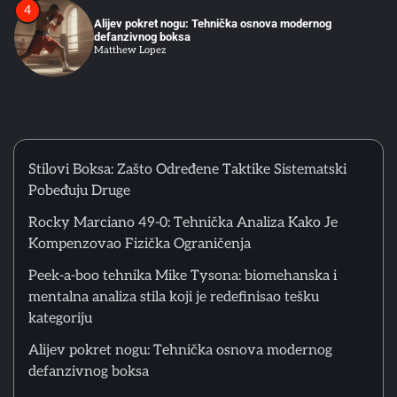
Alijev pokret nogu: Tehnička osnova modernog
defanzivnog boksa
Matthew Lopez
5
Kako početi boks u Srbiji: Vodič za odrasle početnike
Matthew Lopez
Stilovi Boksa: Zašto Određene Taktike Sistematski
Pobeđuju Druge
6
Greške početnika u ringu: Zašto tehnika iz treninga ne
Rocky Marciano 49-0: Tehnička Analiza Kako Je
funkcioniše u sparingu
Matthew Lopez
Kompenzovao Fizička Ograničenja
Peek-a-boo tehnika Mike Tysona: biomehanska i
mentalna analiza stila koji je redefinisao tešku
1
kategoriju
Stilovi Boksa: Zašto Određene Taktike Sistematski
Pobeđuju Druge
Matthew Lopez
Alijev pokret nogu: Tehnička osnova modernog
defanzivnog boksa