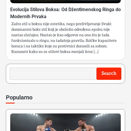
Evolucija Stilova Boksa: Od Džentlmenskog Ringa do
Modernih Prvaka
Zašto stil u boksu nije estetika, nego preživljavanje Svaki
dominantni boks stil koji je obeležio određenu epohu nije
nastao slučajno. Nastao je kao odgovor na ono što je tada
funkcionisalo u ringu, na tadašnja pravila, fizičke kapacitete
boraca i na taktike koje su protivnici donosili sa sobom.
Razumeti kako su se stilovi boksa menjali kroz […]
Search
Search
Popularno