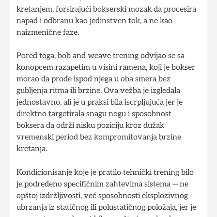
kretanjem, forsirajući bokserski mozak da procesira
napad i odbranu kao jedinstven tok, a ne kao
naizmenične faze.
Pored toga, bob and weave trening odvijao se sa
konopcem razapetim u visini ramena, koji je bokser
morao da prođe ispod njega u oba smera bez
gubljenja ritma ili brzine. Ova vežba je izgledala
jednostavno, ali je u praksi bila iscrpljujuća jer je
direktno targetirala snagu nogu i sposobnost
boksera da održi nisku poziciju kroz dužak
vremenski period bez kompromitovanja brzine
kretanja.
Kondicionisanje koje je pratilo tehnički trening bilo
je podređeno specifičnim zahtevima sistema — ne
opštoj izdržljivosti, već sposobnosti eksplozivnog
ubrzanja iz statičnog ili polustatičnog položaja, jer je