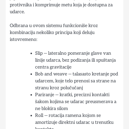
protivnika i komprimuje metu koja je dostupna za
udarce.
Odbrana u ovom sistemu funkcioniše kroz
kombinaciju nekoliko principa koji deluju
istovremeno:
Slip — lateralno pomeranje glave van
linije udarca, bez podizanja ili spuštanja
centra gravitacije
Bob and weave — talasasto kretanje pod
udarcem, koje telo prenosi sa strane na
stranu kroz polučučanj
Pariranje — kratki, precizni kontakti
šakom kojima se udarac preusmerava a
ne blokira silom
Roll — rotacija ramena kojom se
amortizuje direktni udarac u trenutku