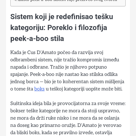
Sistem koji je redefinisao tešku
kategoriju: Poreklo i filozofija
peek-a-boo stila
Kada je Cus D’Amato počeo da razvija svoj
odbrambeni sistem, nije tražio kompromis između
napada i odbrane. Tražio je njihovo potpuno
spajanje. Peek-a-boo nije nastao kao stilska odlika
jednog borca — bio je to koherentan sistem mišljenja
o tome šta
boks
u teškoj kategoriji uopšte može biti.
Suštinska ideja bila je provocijatorna za svoje vreme:
bokser teške kategorije ne mora da stoji uspravno,
ne mora da drži ruke nisko i ne mora da se oslanja
na doseg kao primarno oružje. D’Amato je verovao
da bliski boks, kada se pravilno izvede, ostavlja