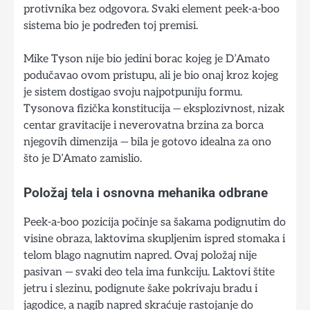
protivnika bez odgovora. Svaki element peek-a-boo
sistema bio je podređen toj premisi.
Mike Tyson nije bio jedini borac kojeg je D’Amato
podučavao ovom pristupu, ali je bio onaj kroz kojeg
je sistem dostigao svoju najpotpuniju formu.
Tysonova fizička konstitucija — eksplozivnost, nizak
centar gravitacije i neverovatna brzina za borca
njegovih dimenzija — bila je gotovo idealna za ono
što je D’Amato zamislio.
Položaj tela i osnovna mehanika odbrane
Peek-a-boo pozicija počinje sa šakama podignutim do
visine obraza, laktovima skupljenim ispred stomaka i
telom blago nagnutim napred. Ovaj položaj nije
pasivan — svaki deo tela ima funkciju. Laktovi štite
jetru i slezinu, podignute šake pokrivaju bradu i
jagodice, a nagib napred skraćuje rastojanje do