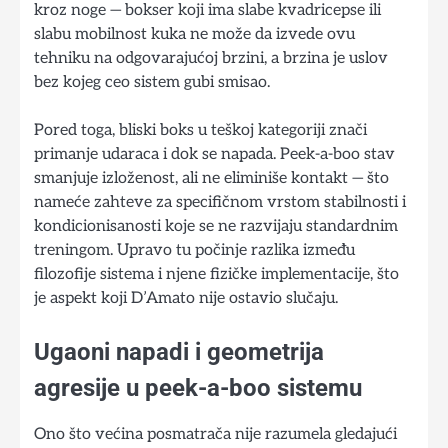
kroz noge — bokser koji ima slabe kvadricepse ili
slabu mobilnost kuka ne može da izvede ovu
tehniku na odgovarajućoj brzini, a brzina je uslov
bez kojeg ceo sistem gubi smisao.
Pored toga, bliski boks u teškoj kategoriji znači
primanje udaraca i dok se napada. Peek-a-boo stav
smanjuje izloženost, ali ne eliminiše kontakt — što
nameće zahteve za specifičnom vrstom stabilnosti i
kondicionisanosti koje se ne razvijaju standardnim
treningom. Upravo tu počinje razlika između
filozofije sistema i njene fizičke implementacije, što
je aspekt koji D’Amato nije ostavio slučaju.
Ugaoni napadi i geometrija
agresije u peek-a-boo sistemu
Ono što većina posmatrača nije razumela gledajući