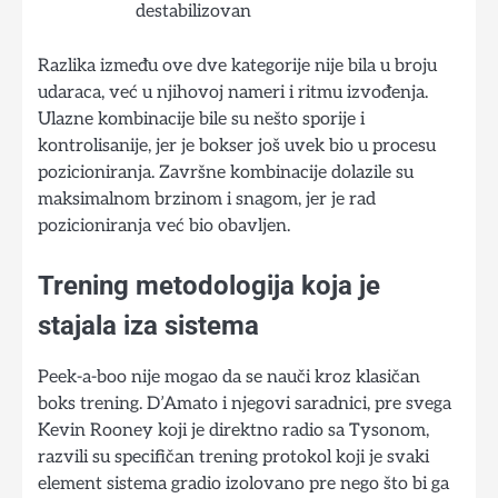
destabilizovan
Razlika između ove dve kategorije nije bila u broju
udaraca, već u njihovoj nameri i ritmu izvođenja.
Ulazne kombinacije bile su nešto sporije i
kontrolisanije, jer je bokser još uvek bio u procesu
pozicioniranja. Završne kombinacije dolazile su
maksimalnom brzinom i snagom, jer je rad
pozicioniranja već bio obavljen.
Trening metodologija koja je
stajala iza sistema
Peek-a-boo nije mogao da se nauči kroz klasičan
boks trening. D’Amato i njegovi saradnici, pre svega
Kevin Rooney koji je direktno radio sa Tysonom,
razvili su specifičan trening protokol koji je svaki
element sistema gradio izolovano pre nego što bi ga