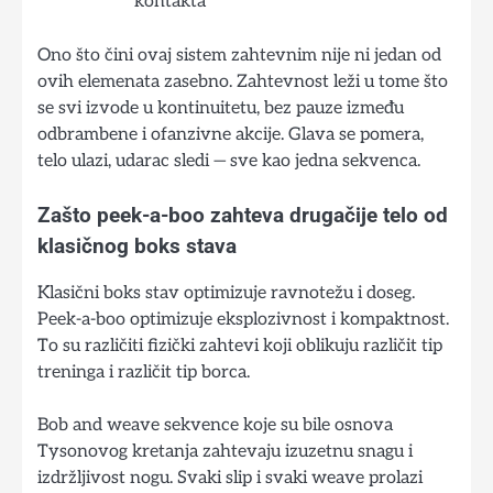
kontakta
Ono što čini ovaj sistem zahtevnim nije ni jedan od
ovih elemenata zasebno. Zahtevnost leži u tome što
se svi izvode u kontinuitetu, bez pauze između
odbrambene i ofanzivne akcije. Glava se pomera,
telo ulazi, udarac sledi — sve kao jedna sekvenca.
Zašto peek-a-boo zahteva drugačije telo od
klasičnog boks stava
Klasični boks stav optimizuje ravnotežu i doseg.
Peek-a-boo optimizuje eksplozivnost i kompaktnost.
To su različiti fizički zahtevi koji oblikuju različit tip
treninga i različit tip borca.
Bob and weave sekvence koje su bile osnova
Tysonovog kretanja zahtevaju izuzetnu snagu i
izdržljivost nogu. Svaki slip i svaki weave prolazi