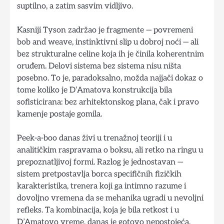
suptilno, a zatim sasvim vidljivo.
Kasniji Tyson zadržao je fragmente — povremeni
bob and weave, instinktivni slip u dobroj noći — ali
bez strukturalne celine koja ih je činila koherentnim
oruđem. Delovi sistema bez sistema nisu ništa
posebno. To je, paradoksalno, možda najjači dokaz o
tome koliko je D’Amatova konstrukcija bila
sofisticirana: bez arhitektonskog plana, čak i pravo
kamenje postaje gomila.
Peek-a-boo danas živi u trenažnoj teoriji i u
analitičkim raspravama o boksu, ali retko na ringu u
prepoznatljivoj formi. Razlog je jednostavan —
sistem pretpostavlja borca specifičnih fizičkih
karakteristika, trenera koji ga intimno razume i
dovoljno vremena da se mehanika ugradi u nevoljni
refleks. Ta kombinacija, koja je bila retkost i u
D’Amatovo vreme, danas je gotovo nepostojeća.