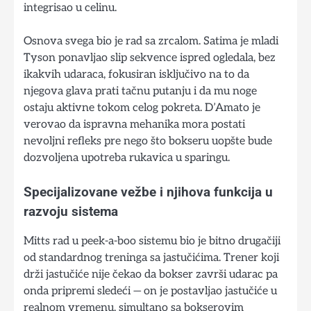
integrisao u celinu.
Osnova svega bio je rad sa zrcalom. Satima je mladi
Tyson ponavljao slip sekvence ispred ogledala, bez
ikakvih udaraca, fokusiran isključivo na to da
njegova glava prati tačnu putanju i da mu noge
ostaju aktivne tokom celog pokreta. D’Amato je
verovao da ispravna mehanika mora postati
nevoljni refleks pre nego što bokseru uopšte bude
dozvoljena upotreba rukavica u sparingu.
Specijalizovane vežbe i njihova funkcija u
razvoju sistema
Mitts rad u peek-a-boo sistemu bio je bitno drugačiji
od standardnog treninga sa jastučićima. Trener koji
drži jastučiće nije čekao da bokser završi udarac pa
onda pripremi sledeći — on je postavljao jastučiće u
realnom vremenu, simultano sa bokserovim