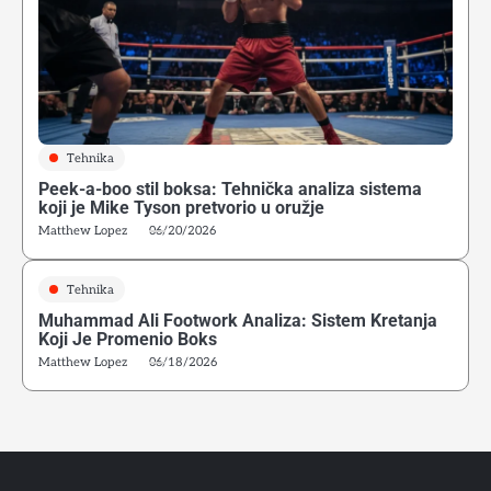
Tehnika
Peek-a-boo stil boksa: Tehnička analiza sistema
4
koji je Mike Tyson pretvorio u oružje
Kako početi boks u Srbiji: Vodič za odrasle početnike
Matthew Lopez
06/20/2026
Matthew Lopez
Tehnika
Muhammad Ali Footwork Analiza: Sistem Kretanja
5
Koji Je Promenio Boks
Greške početnika u ringu: Zašto tehnika iz treninga ne
funkcioniše u sparingu
Matthew Lopez
06/18/2026
Matthew Lopez
6
Psihološka Priprema Boksera: Vizualizacija, Unutrašnji
Dijalog i Kontrola Pažnje u Treningu