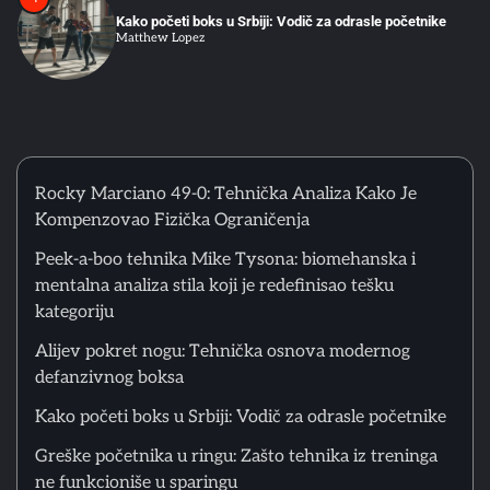
Kako početi boks u Srbiji: Vodič za odrasle početnike
Matthew Lopez
5
Greške početnika u ringu: Zašto tehnika iz treninga ne
funkcioniše u sparingu
Matthew Lopez
Rocky Marciano 49-0: Tehnička Analiza Kako Je
Kompenzovao Fizička Ograničenja
6
Psihološka Priprema Boksera: Vizualizacija, Unutrašnji
Peek-a-boo tehnika Mike Tysona: biomehanska i
Dijalog i Kontrola Pažnje u Treningu
mentalna analiza stila koji je redefinisao tešku
Matthew Lopez
kategoriju
Alijev pokret nogu: Tehnička osnova modernog
1
defanzivnog boksa
Rocky Marciano 49-0: Tehnička Analiza Kako Je
Kompenzovao Fizička Ograničenja
Kako početi boks u Srbiji: Vodič za odrasle početnike
Matthew Lopez
Greške početnika u ringu: Zašto tehnika iz treninga
ne funkcioniše u sparingu