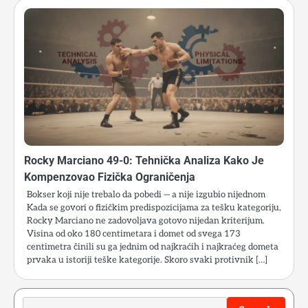
Rocky Marciano 49-0: Tehnička Analiza Kako Je
Kompenzovao Fizička Ograničenja
Bokser koji nije trebalo da pobedi — a nije izgubio nijednom
Kada se govori o fizičkim predispozicijama za tešku kategoriju,
Rocky Marciano ne zadovoljava gotovo nijedan kriterijum.
Visina od oko 180 centimetara i domet od svega 173
centimetra činili su ga jednim od najkraćih i najkraćeg dometa
prvaka u istoriji teške kategorije. Skoro svaki protivnik […]
Search