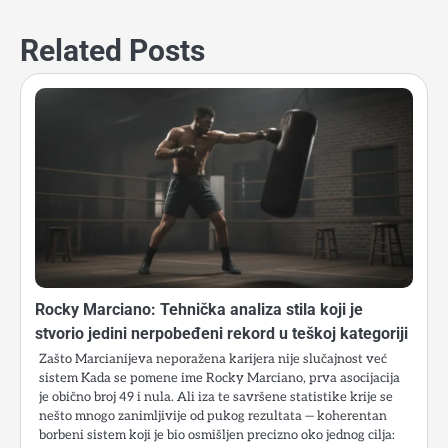
Related Posts
Rocky Marciano: Tehnička analiza stila koji je
stvorio jedini nerpobeđeni rekord u teškoj kategoriji
Zašto Marcianijeva neporažena karijera nije slučajnost već
sistem Kada se pomene ime Rocky Marciano, prva asocijacija
je obično broj 49 i nula. Ali iza te savršene statistike krije se
nešto mnogo zanimljivije od pukog rezultata — koherentan
borbeni sistem koji je bio osmišljen precizno oko jednog cilja: