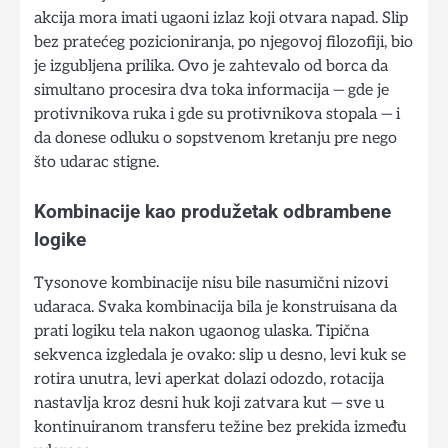
akcija mora imati ugaoni izlaz koji otvara napad. Slip
bez pratećeg pozicioniranja, po njegovoj filozofiji, bio
je izgubljena prilika. Ovo je zahtevalo od borca da
simultano procesira dva toka informacija — gde je
protivnikova ruka i gde su protivnikova stopala — i
da donese odluku o sopstvenom kretanju pre nego
što udarac stigne.
Kombinacije kao produžetak odbrambene
logike
Tysonove kombinacije nisu bile nasumični nizovi
udaraca. Svaka kombinacija bila je konstruisana da
prati logiku tela nakon ugaonog ulaska. Tipična
sekvenca izgledala je ovako: slip u desno, levi kuk se
rotira unutra, levi aperkat dolazi odozdo, rotacija
nastavlja kroz desni huk koji zatvara kut — sve u
kontinuiranom transferu težine bez prekida između