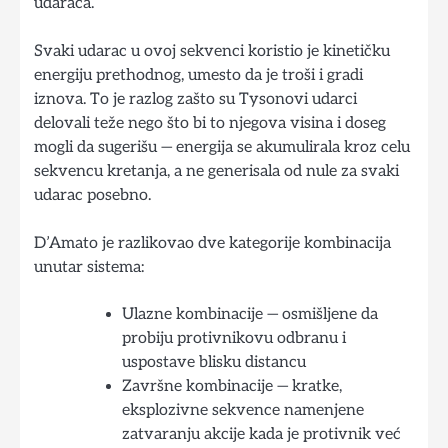
udaraca.
Svaki udarac u ovoj sekvenci koristio je kinetičku
energiju prethodnog, umesto da je troši i gradi
iznova. To je razlog zašto su Tysonovi udarci
delovali teže nego što bi to njegova visina i doseg
mogli da sugerišu — energija se akumulirala kroz celu
sekvencu kretanja, a ne generisala od nule za svaki
udarac posebno.
D’Amato je razlikovao dve kategorije kombinacija
unutar sistema:
Ulazne kombinacije — osmišljene da
probiju protivnikovu odbranu i
uspostave blisku distancu
Završne kombinacije — kratke,
eksplozivne sekvence namenjene
zatvaranju akcije kada je protivnik već