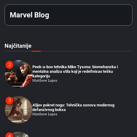
Matthew Lopez
Marvel Blog
1
Rocky Marciano 49-0: Tehnička Analiza Kako Je
Kompenzovao Fizička Ograničenja
Matthew Lopez
Najčitanije
2
Peek-a-boo tehnika Mike Tysona: biomehanska i
mentalna analiza stila koji je redefinisao tešku
kategoriju
Matthew Lopez
3
Alijev pokret nogu: Tehnička osnova modernog
defanzivnog boksa
Matthew Lopez
4