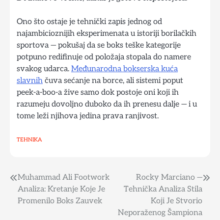
Ono što ostaje je tehnički zapis jednog od
najambicioznijih eksperimenata u istoriji borilačkih
sportova — pokušaj da se boks teške kategorije
potpuno redifinuje od položaja stopala do namere
svakog udarca.
Međunarodna bokserska kuća
slavnih
čuva sećanje na borce, ali sistemi poput
peek-a-boo-a žive samo dok postoje oni koji ih
razumeju dovoljno duboko da ih prenesu dalje — i u
tome leži njihova jedina prava ranjivost.
TEHNIKA
Muhammad Ali Footwork
Rocky Marciano —
Post
Analiza: Kretanje Koje Je
Tehnička Analiza Stila
navigation
Promenilo Boks Zauvek
Koji Je Stvorio
Neporaženog Šampiona