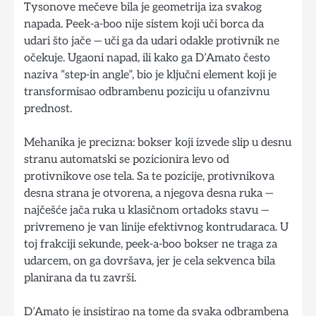
Tysonove mečeve bila je geometrija iza svakog
napada. Peek-a-boo nije sistem koji uči borca da
udari što jače — uči ga da udari odakle protivnik ne
očekuje. Ugaoni napad, ili kako ga D’Amato često
naziva “step-in angle”, bio je ključni element koji je
transformisao odbrambenu poziciju u ofanzivnu
prednost.
Mehanika je precizna: bokser koji izvede slip u desnu
stranu automatski se pozicionira levo od
protivnikove ose tela. Sa te pozicije, protivnikova
desna strana je otvorena, a njegova desna ruka —
najčešće jača ruka u klasičnom ortadoks stavu —
privremeno je van linije efektivnog kontrudaraca. U
toj frakciji sekunde, peek-a-boo bokser ne traga za
udarcem, on ga dovršava, jer je cela sekvenca bila
planirana da tu završi.
D’Amato je insistirao na tome da svaka odbrambena