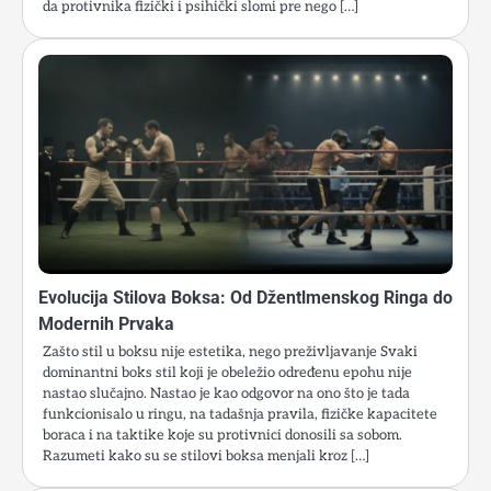
da protivnika fizički i psihički slomi pre nego […]
Evolucija Stilova Boksa: Od Džentlmenskog Ringa do
Modernih Prvaka
Zašto stil u boksu nije estetika, nego preživljavanje Svaki
dominantni boks stil koji je obeležio određenu epohu nije
nastao slučajno. Nastao je kao odgovor na ono što je tada
funkcionisalo u ringu, na tadašnja pravila, fizičke kapacitete
boraca i na taktike koje su protivnici donosili sa sobom.
Razumeti kako su se stilovi boksa menjali kroz […]