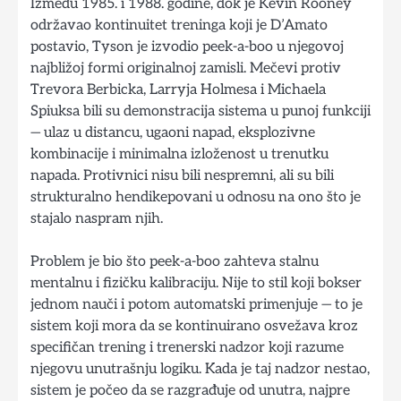
Između 1985. i 1988. godine, dok je Kevin Rooney
održavao kontinuitet treninga koji je D’Amato
postavio, Tyson je izvodio peek-a-boo u njegovoj
najbližoj formi originalnoj zamisli. Mečevi protiv
Trevora Berbicka, Larryja Holmesa i Michaela
Spiuksa bili su demonstracija sistema u punoj funkciji
— ulaz u distancu, ugaoni napad, eksplozivne
kombinacije i minimalna izloženost u trenutku
napada. Protivnici nisu bili nespremni, ali su bili
strukturalno hendikepovani u odnosu na ono što je
stajalo naspram njih.
Problem je bio što peek-a-boo zahteva stalnu
mentalnu i fizičku kalibraciju. Nije to stil koji bokser
jednom nauči i potom automatski primenjuje — to je
sistem koji mora da se kontinuirano osvežava kroz
specifičan trening i trenerski nadzor koji razume
njegovu unutrašnju logiku. Kada je taj nadzor nestao,
sistem je počeo da se razgrađuje od unutra, najpre