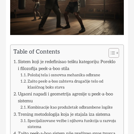
Table of Contents
Sistem koji je redefinisao tešku kategoriju: Poreklo
i filozofija peek-a-boo stila
Položaj tela i osnovna mehanika odbrane
Zašto peek-a-boo zahteva drugačije telo od
klasičnog boks stava
Ugaoni napadi i geometrija agresije u peek-a-boo
sistemu
Kombinacije kao produžetak odbrambene logike
Trening metodologija koja je stajala iza sistema
Specijalizovane vežbe i njihova funkcija u razvoju
sistema
Zašto peek-a-boo sistem nije preživeo svog tvorca