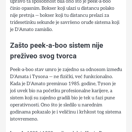
upravo ta sposobnost bila ono što je peek-a-boo
činio opasnim. Bokser koji ulazi u distancu polako
nije pretnja — bokser koji tu distancu prelazi za
tridesetinku sekunde je savršeno oruđe sistema koji
je D’Amato zamislio.
Zašto peek-a-boo sistem nije
preživeo svog tvorca
Peek-a-boo stav umro je zajedno sa odnosom između
D’Amata i Tysona — ne fizički, već funkcionalno.
Kada je D’Amato preminuo 1985. godine, Tyson je
još uvek bio na početku profesionalne karijere, a
sistem koji su zajedno gradili bio je tek u fazi pune
operativnosti. Ono što je sledilo u narednim
godinama pokazalo je i veličinu i krhkost tog sistema
istovremeno.