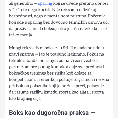
ali generalno —
sparing
koji se uvede prerano donosi
više štete nego koristi. Nije reč samo o fizičkoj
bezbednosti, nego o mentalnom pristupu. Početnik
koji uđe u sparing bez dovoljno tehničkih osnova uči
da preživi, a ne da boksuje, što je loša navika koja se
teško menja.
Mnogi rekreativni bokseri u Srbiji nikada ne uđu u
pravi sparing — i to je potpuno legitimno. Fokus na
tehniku, kondicioniranje, rad na vreći i vežbe sa
partnerom bez punog kontakta daje sve prednosti
boksačkog treninga bez rizika koji dolaze sa
kompeticijom. Trener koji poštuje tu granicu i ne vrši
pritisak na polaznike koji je ne žele preći, pokazuje
da razume razliku između sporta kao alata i sporta
kao krajnjeg cilja.
Boks kao dugoročna praksa —