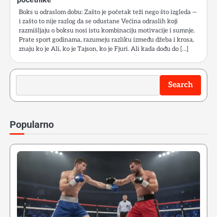
Boks u odraslom dobu: Zašto je početak teži nego što izgleda —
i zašto to nije razlog da se odustane Većina odraslih koji
razmišljaju o boksu nosi istu kombinaciju motivacije i sumnje.
Prate sport godinama, razumeju razliku između džeba i krosa,
znaju ko je Ali, ko je Tajson, ko je Fjuri. Ali kada dođu do […]
Search
Search
Popularno