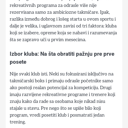
rekreativnih programa za odrasle više nije
rezervisana samo za ambiciozne takmičare. Ipak,
razlika između dobrog i lošeg starta u ovom sportu i
dalje je velika, i uglavnom zavisi od tri faktora: kluba
koji se izabere, opreme koja se nabavi i razumevanja
šta se zapravo uči u prvim mesecima.
Izbor kluba: Na šta obratiti pažnju pre prve
posete
Nije svaki klub isti. Neki su fokusirani isključivo na
takmičarski boks i primaju odrasle početnike samo
ako postoji realan potencijal za kompeticiju. Drugi
imaju razvijene rekreativne programe i trenere koji
znaju kako da rade sa osobama koje nikad nisu
stajale u stavu. Pre nego što se upiše bilo koji
program, vredi posetiti klub i posmatrati jedan
trening.