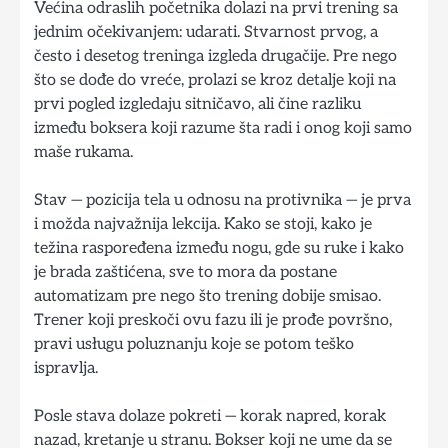
Većina odraslih početnika dolazi na prvi trening sa
jednim očekivanjem: udarati. Stvarnost prvog, a
često i desetog treninga izgleda drugačije. Pre nego
što se dođe do vreće, prolazi se kroz detalje koji na
prvi pogled izgledaju sitničavo, ali čine razliku
između boksera koji razume šta radi i onog koji samo
maše rukama.
Stav — pozicija tela u odnosu na protivnika — je prva
i možda najvažnija lekcija. Kako se stoji, kako je
težina raspoređena između nogu, gde su ruke i kako
je brada zaštićena, sve to mora da postane
automatizam pre nego što trening dobije smisao.
Trener koji preskoči ovu fazu ili je prođe površno,
pravi usługu poluznanju koje se potom teško
ispravlja.
Posle stava dolaze pokreti — korak napred, korak
nazad, kretanje u stranu. Bokser koji ne ume da se