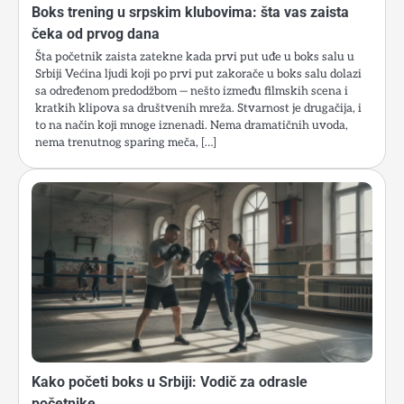
Boks trening u srpskim klubovima: šta vas zaista
čeka od prvog dana
Šta početnik zaista zatekne kada prvi put uđe u boks salu u
Srbiji Većina ljudi koji po prvi put zakorače u boks salu dolazi
sa određenom predodžbom — nešto između filmskih scena i
kratkih klipova sa društvenih mreža. Stvarnost je drugačija, i
to na način koji mnoge iznenadi. Nema dramatičnih uvoda,
nema trenutnog sparing meča, […]
Kako početi boks u Srbiji: Vodič za odrasle
početnike