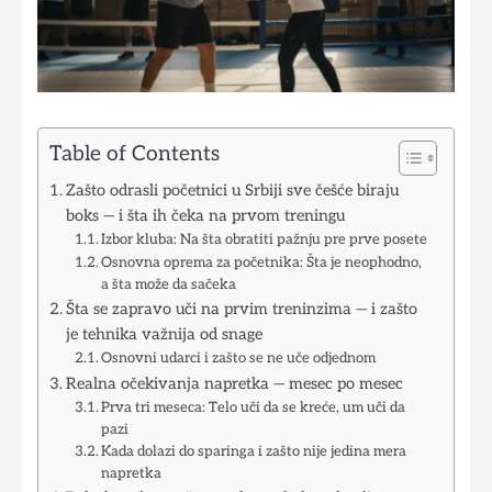
Table of Contents
Zašto odrasli početnici u Srbiji sve češće biraju
boks — i šta ih čeka na prvom treningu
Izbor kluba: Na šta obratiti pažnju pre prve posete
Osnovna oprema za početnika: Šta je neophodno,
a šta može da sačeka
Šta se zapravo uči na prvim treninzima — i zašto
je tehnika važnija od snage
Osnovni udarci i zašto se ne uče odjednom
Realna očekivanja napretka — mesec po mesec
Prva tri meseca: Telo uči da se kreće, um uči da
pazi
Kada dolazi do sparinga i zašto nije jedina mera
napretka