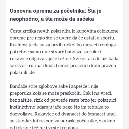
Osnovna oprema za početnika: Šta je
neophodno, a šta može da sačeka
Česta greška novih polaznika je kupovina celokupne
opreme pre nego što se uvere da će ostati u sportu.
Realnost je da su za prvih nekoliko meseci treninga
potrebne samo dve stvari: bandaže za ruke i
rukavice odgovarajuće težine. Sve ostalo dolazi kada
se stvori rutina i kada trener proceni u kom pravcu
polaznik ide.
Bandaže štite zglobove šake i zapešće i nije
preporuka koja se može preskočiti. Čak i na vreći,
bez zaštite, rizik od povrede raste brzo jer polaznici
instinktivno udaraju jače nego što im tehnika to
dozvoljava. Rukavice od dvanaest do šesnaest unci
su standardni raspon za odrasle početnike, zavisno
od telesne težine i vrste treninga.