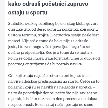
kako odrasli početnici zapravo
ostaju u sportu
Statistika svakog ozbiljnog bokserskog kluba govori
otprilike isto: od deset odraslih polaznika koji počnu
u istom terminu, trojica ili četvorica ostaju posle šest
meseci. Nije reč o tome da boks nije za odrasle —
jeste, i to za mnogo više tipova ljudi nego što se
obično pretpostavlja. Reč je o tome da se motiv s
kojim se dolazi mora transformisati u nešto dublje od
početnog entuzijazma da bi postalo navika.
Oni koji ostaju najduže retko su oni koji su imali
najviše atletskog predispozicija na startu. Češće su to
polaznici koji su se navikli na nelagodu napretka —
na to da ponedeljak donosi nešto što nije savladano
u petak, i da je to normalan deo procesa, a ne dokaz
nesposobnosti. Boks na taj način postaje ne samo