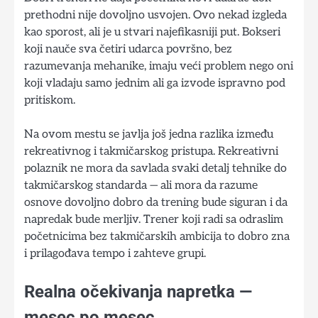
prethodni nije dovoljno usvojen. Ovo nekad izgleda
kao sporost, ali je u stvari najefikasniji put. Bokseri
koji nauče sva četiri udarca površno, bez
razumevanja mehanike, imaju veći problem nego oni
koji vladaju samo jednim ali ga izvode ispravno pod
pritiskom.
Na ovom mestu se javlja još jedna razlika između
rekreativnog i takmičarskog pristupa. Rekreativni
polaznik ne mora da savlada svaki detalj tehnike do
takmičarskog standarda — ali mora da razume
osnove dovoljno dobro da trening bude siguran i da
napredak bude merljiv. Trener koji radi sa odraslim
početnicima bez takmičarskih ambicija to dobro zna
i prilagođava tempo i zahteve grupi.
Realna očekivanja napretka —
mesec po mesec