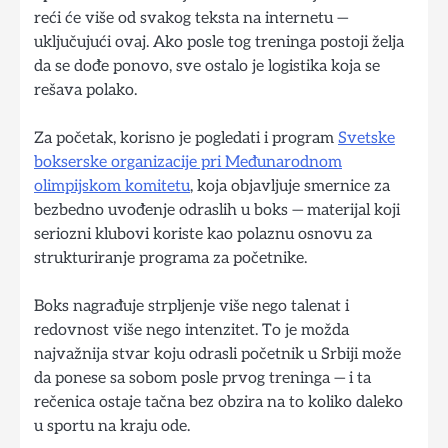
reći će više od svakog teksta na internetu —
uključujući ovaj. Ako posle tog treninga postoji želja
da se dođe ponovo, sve ostalo je logistika koja se
rešava polako.
Za početak, korisno je pogledati i program
Svetske
bokserske organizacije pri Međunarodnom
olimpijskom komitetu
, koja objavljuje smernice za
bezbedno uvođenje odraslih u boks — materijal koji
seriozni klubovi koriste kao polaznu osnovu za
strukturiranje programa za početnike.
Boks nagrađuje strpljenje više nego talenat i
redovnost više nego intenzitet. To je možda
najvažnija stvar koju odrasli početnik u Srbiji može
da ponese sa sobom posle prvog treninga — i ta
rečenica ostaje tačna bez obzira na to koliko daleko
u sportu na kraju ode.