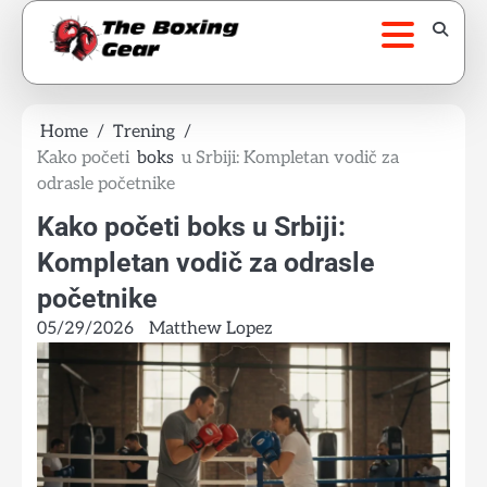
Skip
to
content
Home
Trening
Kako početi
boks
u Srbiji: Kompletan vodič za
odrasle početnike
Kako početi boks u Srbiji:
Kompletan vodič za odrasle
početnike
05/29/2026
Matthew Lopez