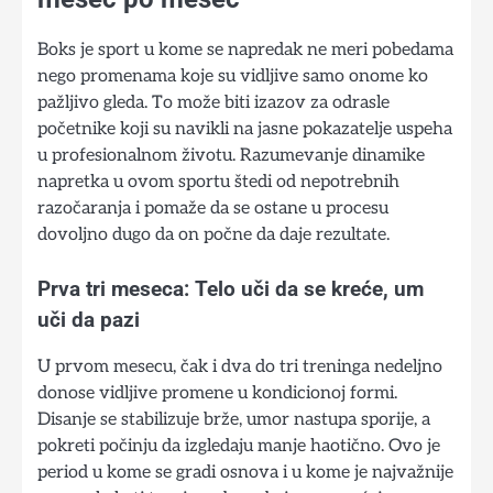
Boks je sport u kome se napredak ne meri pobedama
nego promenama koje su vidljive samo onome ko
pažljivo gleda. To može biti izazov za odrasle
početnike koji su navikli na jasne pokazatelje uspeha
u profesionalnom životu. Razumevanje dinamike
napretka u ovom sportu štedi od nepotrebnih
razočaranja i pomaže da se ostane u procesu
dovoljno dugo da on počne da daje rezultate.
Prva tri meseca: Telo uči da se kreće, um
uči da pazi
U prvom mesecu, čak i dva do tri treninga nedeljno
donose vidljive promene u kondicionoj formi.
Disanje se stabilizuje brže, umor nastupa sporije, a
pokreti počinju da izgledaju manje haotično. Ovo je
period u kome se gradi osnova i u kome je najvažnije