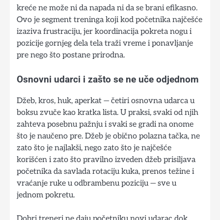
kreće ne može ni da napada ni da se brani efikasno.
Ovo je segment treninga koji kod početnika najčešće
izaziva frustraciju, jer koordinacija pokreta nogu i
pozicije gornjeg dela tela traži vreme i ponavljanje
pre nego što postane prirodna.
Osnovni udarci i zašto se ne uče odjednom
Džeb, kros, huk, aperkat — četiri osnovna udarca u
boksu zvuče kao kratka lista. U praksi, svaki od njih
zahteva posebnu pažnju i svaki se gradi na onome
što je naučeno pre. Džeb je obično polazna tačka, ne
zato što je najlakši, nego zato što je najčešće
korišćen i zato što pravilno izveden džeb prisiljava
početnika da savlada rotaciju kuka, prenos težine i
vraćanje ruke u odbrambenu poziciju — sve u
jednom pokretu.
Dobri treneri ne daju početniku novi udarac dok