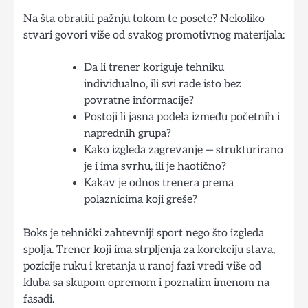
Na šta obratiti pažnju tokom te posete? Nekoliko
stvari govori više od svakog promotivnog materijala:
Da li trener koriguje tehniku
individualno, ili svi rade isto bez
povratne informacije?
Postoji li jasna podela između početnih i
naprednih grupa?
Kako izgleda zagrevanje — strukturirano
je i ima svrhu, ili je haotično?
Kakav je odnos trenera prema
polaznicima koji greše?
Boks je tehnički zahtevniji sport nego što izgleda
spolja. Trener koji ima strpljenja za korekciju stava,
pozicije ruku i kretanja u ranoj fazi vredi više od
kluba sa skupom opremom i poznatim imenom na
fasadi.