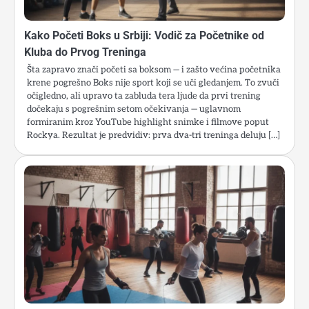
Kako Početi Boks u Srbiji: Vodič za Početnike od
Kluba do Prvog Treninga
Šta zapravo znači početi sa boksom — i zašto većina početnika
krene pogrešno Boks nije sport koji se uči gledanjem. To zvuči
očigledno, ali upravo ta zabluda tera ljude da prvi trening
dočekaju s pogrešnim setom očekivanja — uglavnom
formiranim kroz YouTube highlight snimke i filmove poput
Rockya. Rezultat je predvidiv: prva dva-tri treninga deluju […]