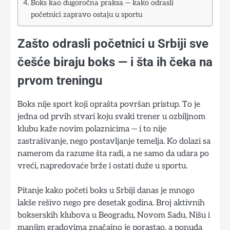
Boks kao dugoročna praksa — kako odrasli
početnici zapravo ostaju u sportu
Zašto odrasli početnici u Srbiji sve
češće biraju boks — i šta ih čeka na
prvom treningu
Boks nije sport koji oprašta površan pristup. To je
jedna od prvih stvari koju svaki trener u ozbiljnom
klubu kaže novim polaznicima — i to nije
zastrašivanje, nego postavljanje temelja. Ko dolazi sa
namerom da razume šta radi, a ne samo da udara po
vreći, napredovaće brže i ostati duže u sportu.
Pitanje kako početi boks u Srbiji danas je mnogo
lakše rešivo nego pre desetak godina. Broj aktivnih
bokserskih klubova u Beogradu, Novom Sadu, Nišu i
manjim gradovima značajno je porastao, a ponuda