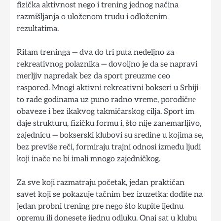
fizička aktivnost nego i trening jednog načina
razmišljanja o uloženom trudu i odloženim
rezultatima.
Ritam treninga — dva do tri puta nedeljno za
rekreativnog polaznika — dovoljno je da se napravi
merljiv napredak bez da sport preuzme ceo
raspored. Mnogi aktivni rekreativni bokseri u Srbiji
to rade godinama uz puno radno vreme, porodičне
obaveze i bez ikakvog takmičarskog cilja. Sport im
daje strukturu, fizičku formu i, što nije zanemarljivo,
zajednicu — bokserski klubovi su sredine u kojima se,
bez previše reči, formiraju trajni odnosi između ljudi
koji inače ne bi imali mnogo zajedničkog.
Za sve koji razmatraju početak, jedan praktičan
savet koji se pokazuje tačnim bez izuzetka: dođite na
jedan probni trening pre nego što kupite ijednu
opremu ili donesete ijednu odluku. Onaj sat u klubu