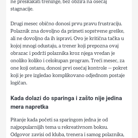
ne preskakati treninge, bez obzira na osećaj
stagnacije.
Drugi mesec obično donosi prvu pravu frustraciju.
Polaznik zna dovoljno da primeti sopstvene greške,
ali ne dovoljno da ih ispravi. Ovo je kritična tačka u
kojoj mnogi odustaju, a trener koji prepozna ovaj
obrazac i podrži polaznika kroz njega vredan je
onoliko koliko i celokupan program. Treći mesec, za
one koji ostanu, donosi prvi osećaj kontrole — pokret
koji je pre izgledao komplikovano odjednom postaje
logičan.
Kada dolazi do sparinga i zašto nije jedina
mera napretka
Pitanje kada početi sa sparingom jedna je od
najpopularnijih tema u rekreativnom boksu.
Odgovor zavisi od kluba, trenera i samog polaznika,