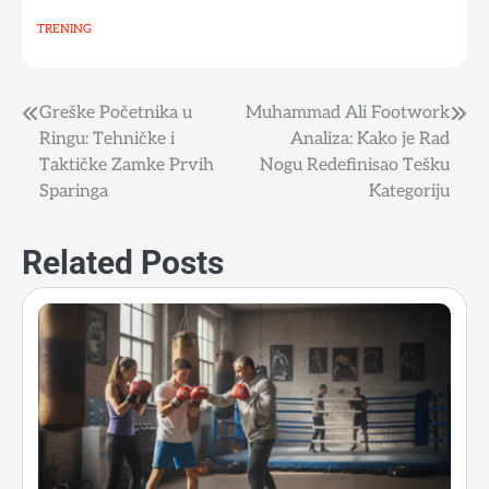
TRENING
Greške Početnika u
Muhammad Ali Footwork
Post
Ringu: Tehničke i
Analiza: Kako je Rad
navigation
Taktičke Zamke Prvih
Nogu Redefinisao Tešku
Sparinga
Kategoriju
Related Posts