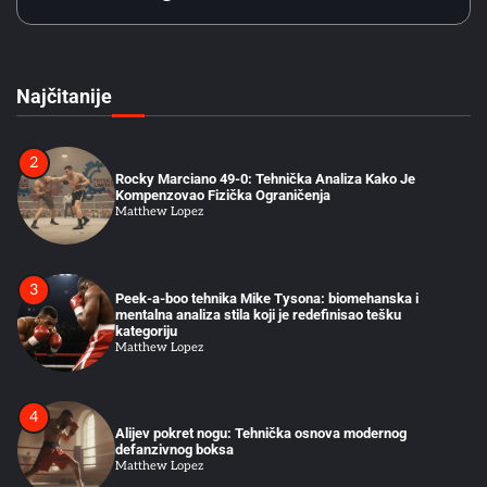
1
Stilovi Boksa: Zašto Određene Taktike Sistematski
Pobeđuju Druge
Matthew Lopez
Najčitanije
2
Rocky Marciano 49-0: Tehnička Analiza Kako Je
Kompenzovao Fizička Ograničenja
Matthew Lopez
3
Peek-a-boo tehnika Mike Tysona: biomehanska i
mentalna analiza stila koji je redefinisao tešku
kategoriju
Matthew Lopez
4
Alijev pokret nogu: Tehnička osnova modernog
defanzivnog boksa
Matthew Lopez