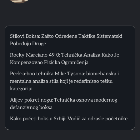
5
Kako početi boks u Srbiji: Vodič za odrasle početnike
Matthew Lopez
Stilovi Boksa: Zašto Određene Taktike Sistematski
Pobeđuju Druge
6
Greške početnika u ringu: Zašto tehnika iz treninga ne
funkcioniše u sparingu
Rocky Marciano 49-0: Tehnička Analiza Kako Je
Matthew Lopez
Kompenzovao Fizička Ograničenja
Peek-a-boo tehnika Mike Tysona: biomehanska i
1
mentalna analiza stila koji je redefinisao tešku
Stilovi Boksa: Zašto Određene Taktike Sistematski
kategoriju
Pobeđuju Druge
Matthew Lopez
Alijev pokret nogu: Tehnička osnova modernog
defanzivnog boksa
2
Kako početi boks u Srbiji: Vodič za odrasle početnike
Rocky Marciano 49-0: Tehnička Analiza Kako Je
Kompenzovao Fizička Ograničenja
Matthew Lopez